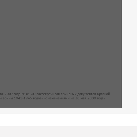
мая 2007 года N181 «О рассекречиван архивных документов Красной
й войны 1941-1945 годов» (с изменениями на 30 мая 2009 года)