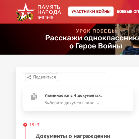
УЧАСТНИКИ ВОЙНЫ
БОЕВЫЕ О
Главная страница
/
Участники войны
/
←
К результатам поиска
Рабинович Абрам
Срульевич
Действия
Скачать документы
Упоминается в 4 документах:
Выберите документ ниже
1943
Документы о награждении