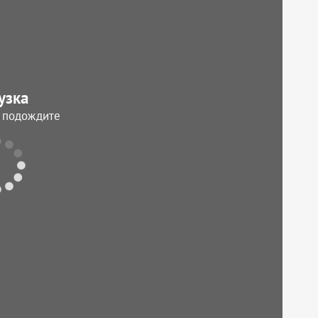
узка
, подождите