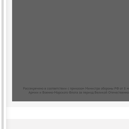
Рассекречено в соответствии с приказом Министра обороны РФ от 8 
Армии и Военно-Морского Флота за период Великой Отечественно