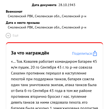
Дата документа
28.10.1943
Военкомат
Смоленский РВК, Смоленская обл., Смоленский р-н
Дата и место призыва
Смоленский РВК, Смоленская обл., Смоленский р-н
Ещё
За что награждён
Поделиться
«... Тов. Ковалев работает командиром батареи 45
м/м пушек. 20 го Сентября 43 г. то р-не совхоза
Сахалин противник перешол в наступление
пехотой при поддержки танков, батарея сожгла
один танк уничтожила экипаж, атака танков была
от бита б-го Сентября 43 года в том же районе
противник вторично бросил г нас. тупление
девять танков за ними следовала пехота. его
батарея была искузно 1 замаскирована подпустив