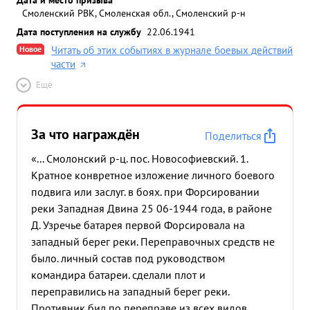
Смоленский РВК, Смоленская обл., Смоленский р-н
Дата поступления на службу
22.06.1941
Новое
Читать об этих событиях в журнале боевых действий
части
Ещё
За что награждён
Поделиться
«... Смолонский р-ц. пос. Новософиевский. 1.
Кратное конвретное изложение личного боевого
подвига или заслуг. в боях. при Форсировании
реки Западная Двина 25 06-1944 года, в районе
Д. Узречье батарея первой Форсировала на
западный берег реки. Переправочных средств не
было. личный состав под руководством
командира батареи. сделали плот и
переправились на западный берег реки.
Противник бил по переправе из всех видов