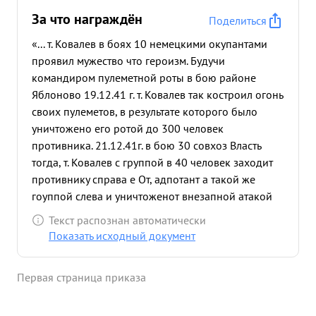
За что награждён
Поделиться
«... т. Ковалев в боях 10 немецкими окупантами
проявил мужество что героизм. Будучи
командиром пулеметной роты в бою районе
Яблоново 19.12.41 г. т. Ковалев так костроил огонь
своих пулеметов, в результате которого было
уничтожено его ротой до 300 человек
противника. 21.12.41г. в бою 30 совхоз Власть
тогда, т. Ковалев с группой в 40 человек заходит
противнику справа е От, адпотант а такой же
гоуппой слева и уничтоженот внезапной атакой
немцев находящихся в совхозе Противник понес
Текст распознан автоматически
потери: убитыми 80 человек, раненными 100
Показать исходный документ
человек и 20 человек взято в плен. Захважно 51
повозка о Дошадьми 5 нагруженным разным
Первая страница приказа
имуществом, 10 оунных пулеметов, походных
кухонь и много другого имущества 30.12.41г. т.
Ковалев о батальоном ведет бой За населенный