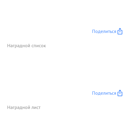
пункт крупь где выбивает превосходящие в
несколько раз силы противника Поле боя было
желно немецкими точками. 04.01.42г. т. Ковалев
ведет бой за населенный пункт Лыково Бухово и
Поделиться
овладевает им. В этом бою т. Ковалов был тяжело
ранен. Отважного комбата можно было видеть
Наградной список
только в переди своих людей увлекающего за
собой вперед всех командиров и бойцов ...»
Поделиться
Наградной лист