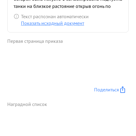
танки на близкое растояние открыв огонь по
наступа шим танкам подбила три танка и
Текст распознан автоматически
уничтожила до 30 гитлеровцев Атака противни ка
Показать исходный документ
была отбита. За умелое управление батареей то
бою проявленную при этом отвагу и мужество тов.
Первая страница приказа
Ковалев достоин Правите льственной награды
Ордена ...»
Поделиться
Наградной список