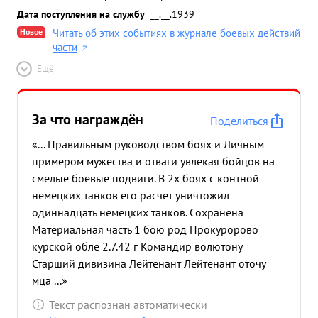
Дата поступления на службу
__.__.1939
Новое
Читать об этих событиях в журнале боевых действий
части
Ещё
За что награждён
Поделиться
«... Правильным руководством боях и Личным
примером мужества и отваги увлекая бойцов на
смелые боевые подвиги. В 2х боях с контной
немецких танков его расчет уничтожил
одиннадцать немецких танков. Сохранена
Материальная часть 1 бою род Прокуророво
курской обле 2.7.42 г Командир волютону
Старший дивизина Лейтенант Лейтенант оточу
мца ...»
Текст распознан автоматически