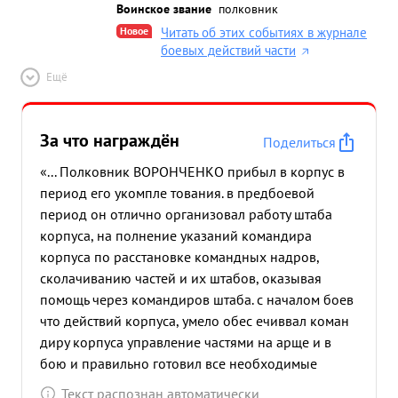
Воинское звание
полковник
Новое
Читать об этих событиях в журнале
боевых действий части
Ещё
За что награждён
Поделиться
«... Полковник ВОРОНЧЕНКО прибыл в корпус в
период его укомпле тования. в предбоевой
период он отлично организовал работу штаба
корпуса, на полнение указаний командира
корпуса по расстановке командных надров,
сколачиванию частей и их штабов, оказывая
помощь через командиров штаба. с началом боев
что действий корпуса, умело обес ечиввал коман
диру корпуса управление частями на арще и в
бою и правильно готовил все необходимые
данные для принятия рещени командира,
Текст распознан автоматически