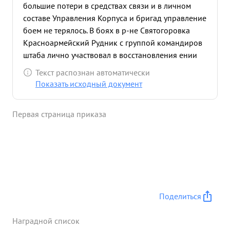
большие потери в средствах связи и в личном
составе Управления Корпуса и бригад управление
боем не терялось. В боях в р-не Святогоровка
Красноармейский Рудник с группой командиров
штаба лично участвовал в восстановления ении
порядка в войская во время атаки противника. В
Текст распознан автоматически
р-не Степановка неоднократно водил в атаку
Показать исходный документ
бойцов по очищению сев. вост. окр. дер.
Степановка, занимавшаяся противником. в р-не
Первая страница приказа
Ново-Александровка лично руководил боем и
отражал атаки танков и пехоты противника.
Командовал группой войск в р-не Архангельское
обеспечивая правый фланг группы. в этом бою
лично в составе оставшееся небольшой группы
отражал непосред венную атаку автоматчиков и
танков противника. командовал В период
Поделиться
ранения командира корпуса в течение 4-х суток
корпусом в бою под Черкесское Шабельковка. Во
Наградной список
время всех боев проявлял мужество и отвагу.