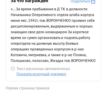
За что награждён
Поделиться
«... За время пребывания в Д ТК в должности
Начальника Оперативного отдела штаба корпуса
июня мес. 1942г. тов. ВОРОНЧЕНКО проявил себя
дисциплинированным, выдержанным и хорошо
знающим свое дело командиром За короткое
время он сумел организовать и поднять работу
оперотдела на должную высоту. боевых
операциях проведенных корпусом в р-нах
Котовичи, митриевка, а также в р-не Поляна,
Полошково, полосово, Жиздра тов. ВОРОНЧЕНКО
принимал самое активное участие будучи лично
Текст распознан автоматически
смелым, решительным и тактически грамотным
Показать исходный документ
командиром он всегда своевременно давал
ценные предложения и активно помогал
Первая страница приказа
командованию в принятии правильных решений
законачальник оперотдела тов. ВОРОНЧЕН но
быстро оформлял в приказ решения командира
доводил их до частей-контролируя исполнение