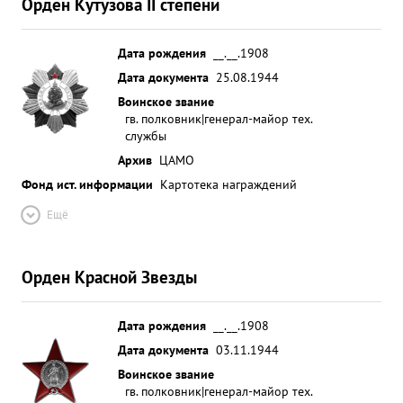
Орден Кутузова II степени
Дата рождения
__.__.1908
Дата документа
25.08.1944
Воинское звание
гв. полковник|генерал-майор тех.
службы
Архив
ЦАМО
Фонд ист. информации
Картотека награждений
Ещё
Орден Красной Звезды
Дата рождения
__.__.1908
Дата документа
03.11.1944
Воинское звание
гв. полковник|генерал-майор тех.