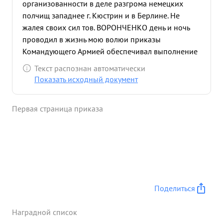
организованности в деле разгрома немецких
полчищ западнее г. Кюстрин и в Берлине. Не
жалея своих сил тов. ВОРОНЧЕНКО день и ночь
проводил в жизнь мою волюи приказы
Командующего Армией обеспечивал выполнение
поставленных задач. Хорошо подготовив войска в
Текст распознан автоматически
период отдыха тов. ВОРОНЧЕНКО добился того
Показать исходный документ
что бригады корпуса выполнили ставленные
перед ними задачи и ворвались в Берлин
Первая страница приказа
разгромив полчища нем- в. Всегда хорошо зная
обстановку он правильно и смело разрабатывал
детально замыслы Командующего и воплощал их
в жизнь. Благодаря настойчивости упорной
плодотворной работы тов. ВОРОН- ЧЕНКО
добился продвижения войск уничтожения много
сил противника со своими малыми потерями и
Поделиться
обеспечение захвата Берлина. ...»
Наградной список