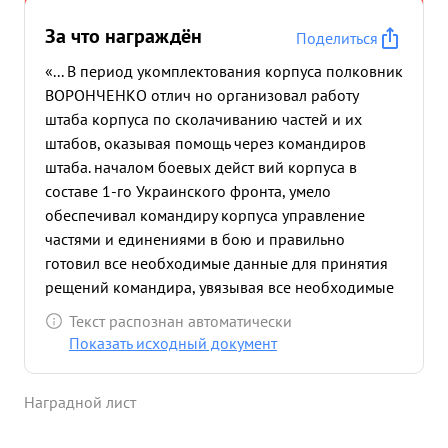
За что награждён
Поделиться
«... В период укомплектования корпуса полковник
ВОРОНЧЕНКО отлич но организовал работу
штаба корпуса по сколачиванию частей и их
штабов, оказывая помощь через командиров
штаба. началом боевых дейст вий корпуса в
составе 1-го Украинского фронта, умело
обеспечивал командиру корпуса управление
частями и единениями в бою и правильно
готовил все необходимые данные для принятия
рещений командира, увязывая все необходимые
вопросы взаимодейст вий частей и соединений,
Текст распознан автоматически
ис пользования танков. Своевременная
Показать исходный документ
информация штаба корпуса дала возможность
комадиру корпуса пра вильно ставить задачу
Наградной лист
частям по отражению контрата превосходящих
сил противника и овладению населенными