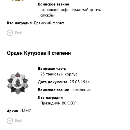
Воинское звание
4, станковых пулеметовбронепоезд - 1, 168,
гв. полковник|генерал-майор тех.
крупно берных пулеметов - 6, ручных пулеметов -
службы
67, 114, уничтожено самоходных орудий - 29,
Кто наградил
Брянский фронт
выведена минометов из строя ж.д. км. в боевой
обстановке Полковник ВОРОНЧЕНКО проявил
Ещё
себя смелым, мужественным и храбрым. ...»
Орден Кутузова II степени
Воинская часть
25 танковый корпус
Дата документа
25.08.1944
Воинское звание
полковник
Кто наградил
Президиум ВС СССР
Архив
ЦАМО
Ещё