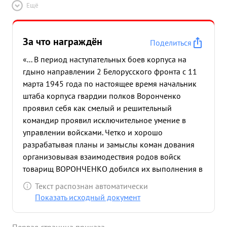
Ещё
За что награждён
Поделиться
«... В период наступательных боев корпуса на
гдыно направлении 2 Белорусского фронта с 11
марта 1945 года по настоящее время начальник
штаба корпуса гвардии полков Воронченко
проявил себя как смелый и решительный
командир проявил исключительное умение в
управлении войсками. Четко и хорошо
разрабатывая планы и замыслы коман дования
организовывая взаимодествия родов войск
товарищ ВОРОНЧЕНКО добился их выполнения в
результате чего части корпуса успешно с боем
Текст распознан автоматически
продвигались вперед уничтожив :- 6481 солдат и
Показать исходный документ
офицеров противника 4 танка 61 разных пушек
минометов -21 Бронетранспортеров 63,