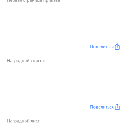
Первая страница приказа
Самоходных пушек -27, Тягачей 44 Бронемашин
3,складов с военным имуществом 2 и много др
военного имущества и техники противника. ...»
Поделиться
Наградной список
Поделиться
Наградной лист