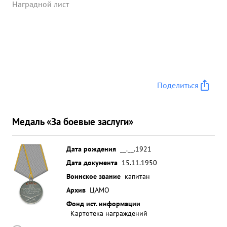
комсомольцы - за мной" увлек бойцов вперед в
Наградной лист
результате чего было взято 63 пленных Лично
взял в плен 4 солдат и офицеров противника
Помог командиру батареи вывести из окружения
личный состав, матчасть и машины. Всего
батареей уничтожено: 470 солдат и офицеров
противника, одна самоходка,3 автомашины, 2
Поделиться
пулемета. ...»
Медаль «За боевые заслуги»
Дата рождения
__.__.1921
Дата документа
15.11.1950
Воинское звание
капитан
Архив
ЦАМО
Фонд ист. информации
Картотека награждений