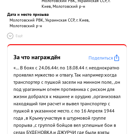
Молотовский РВК, Украинская ССР, г.
Киев, Молотовский р-н
Дата и место призыва
Молотовский РВК, Украинская ССР, г. Киев,
Молотовский р-н
Ещё
За что награждён
Поделиться
«... В боях с 24.06.44г. по 18.08.44 г. неоднократно
проявлял мужество и отвагу. Так например:когда
транспортер с пушкой засели на минном поле, ,он
под ураганным огнем противника с риском для
жизни добрался к машине и орудию ,организовал
находящий там расчет и вывел транспортер с
пушкой в указанное место. с по 16 Апреля 1944
года ,в Крыму участвуя в штурмовой группе
прорыва ,с группой бойцов вел успешные бои в
селах БУДЕНОВКА и ДЖУРЧИ где были взяты