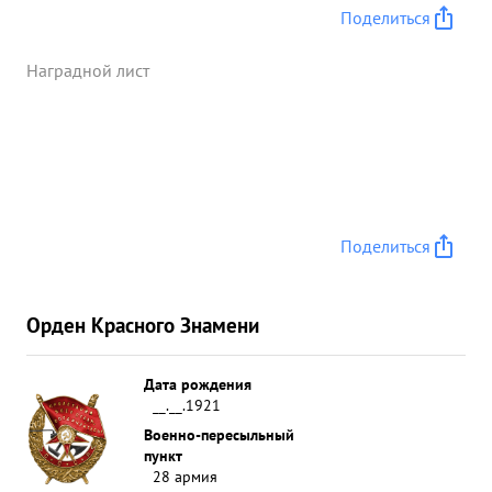
10 домов с засевшими в них немцами уничтожено
Поделиться
до 3-х батальонов солдат и офицеров
противника. ...»
Наградной лист
Поделиться
Орден Красного Знамени
Дата рождения
__.__.1921
Военно-пересыльный
пункт
28 армия