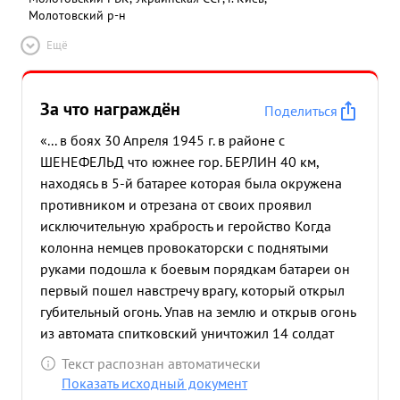
Молотовский р-н
Ещё
За что награждён
Поделиться
«... в боях 30 Апреля 1945 г. в районе с
ШЕНЕФЕЛЬД что южнее гор. БЕРЛИН 40 км,
находясь в 5-й батарее которая была окружена
противником и отрезана от своих проявил
исключительную храбрость и геройство Когда
колонна немцев провокаторски с поднятыми
руками подошла к боевым порядкам батареи он
первый пошел навстречу врагу, который открыл
губительный огонь. Упав на землю и открыв огонь
из автомата спитковский уничтожил 14 солдат
противника. Когда вышел из строя командир
Текст распознан автоматически
взвода лейтенант ХОМЕНКО, тов, спитковский
Показать исходный документ
принял командование взводом. в этом бою взвод