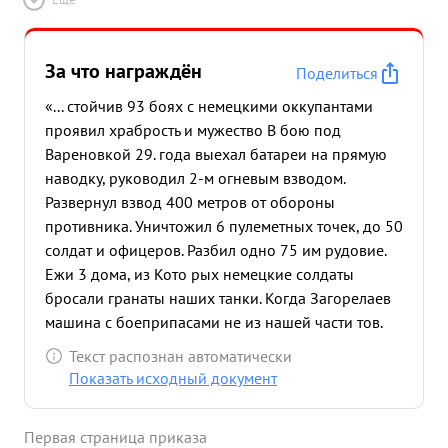
За что награждён
Поделиться
«... стойчив 93 боях с немецкими оккупантами
проявил храбрость и мужество В бою под
Вареновкой 29. года выехал батареи на прямую
наводку, руководил 2-м огневым взводом.
Развернул взвод 400 метров от обороны
противника. Уничтожил 6 пулеметных точек, до 50
солдат и офицеров. Разбил одно 75 им рудовие.
Ежи 3 дома, из Кото рых немецкие солдаты
бросали гранаты наших танки. Когда Загорелаев
машина с боеприпасами не из нашей части тов.
Спитковский мобилизовал расчет, боеприпасы б
Текст распознан автоматически
были спасены горевшая машина ротущена Тов.
Показать исходный документ
внитновский работая Комсором полка поставил
работу Комсомола на должную высоту. 13 боях
Первая страница приказа
показывает личный пример и мужество. ...»