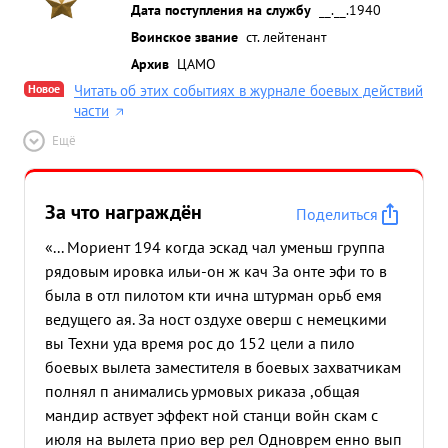
Дата поступления на службу
__.__.1940
Воинское звание
ст. лейтенант
Архив
ЦАМО
Новое
Читать об этих событиях в журнале боевых действий
части
Ещё
За что награждён
Поделиться
«... Мориент 194 когда эскад чал уменьш группа
рядовым ировка ильи-он ж кач За онте эфи то в
была в отл пилотом кти ична штурман орьб емя
ведущего ая. За ност оздухе оверш с немецкими
вы Техни уда время рос до 152 цели а пило
боевых вылета заместителя в боевых захватчикам
полнял п анимались урмовых риказа ,общая
мандир аствует эффект ной станци войн скам с
июля на вылета прио вер рел Одноврем енно вып