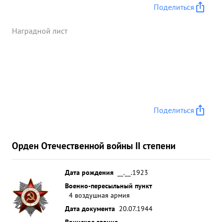
баржу. 27.6.44 г. группа из 8 самолетов/т
Поделиться
Корсунский - ведомый/ выполняла боевую задачу
по уничтожению переправы через реку Днепр в
Наградной лист
районе Могилева Цель прикрывалась
исключительно сильным зенитным огнем. Группа,
произведя правильный противозенитный маневр,
Достигла цели и поразила ее: на северной
окраине переправы 25 возник пожар. В плену и
окружении не был. В настоящее время находится
Поделиться
при части. ...»
Орден Отечественной войны II степени
Дата рождения
__.__.1923
Военно-пересыльный пункт
4 воздушная армия
Дата документа
20.07.1944
Воинское звание