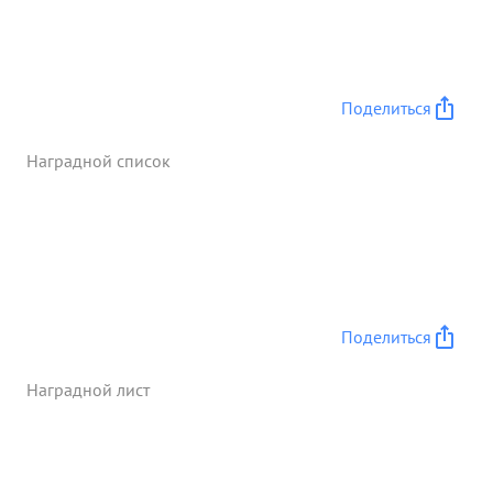
задание по бомбометанию и штурмовне
артиллерии, броне и авто -машин и пехоты
противника в районе КИЕВСКОЕ не взирая на
сильное противодействие ЗА и ЗП, а также атаку
Поделиться
МЕ-109, отразив ее, точно вывел самолет на цель
и уничтожил: 2 автомашины, 2 полевых орудия,
Наградной список
30.01 до 30 солдат и офицеров. ...»
Поделиться
Наградной лист