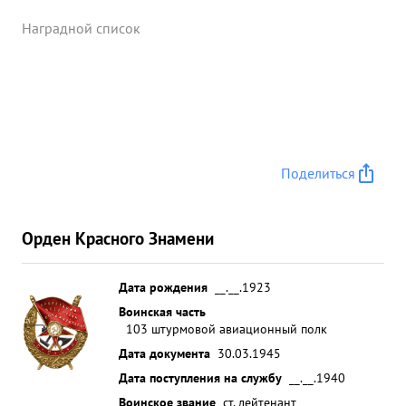
достигла цели и точным бомбометанием и
штурмовной уничтожила: в автомашины, орудие,
Наградной список
до 40 солдат и офицеров противника Поврежден
танк, взорван склад с боеприпасами. Корсунскому
СТРЕЛА-2 передала: "Работали отлично
.Наземники благодарят. в плену и окружении не
был. В настоящее время находится при части. За
совершенные 28 боевых эффективных
Поделиться
штурмовых вылетов в качестве ВЕДУШЕГО
орденом и проявленные при этом доблесть и
мужество достоин награждения "КРАСНОЕ зимол
Орден Красного Знамени
...»
Дата рождения
__.__.1923
Воинская часть
103 штурмовой авиационный полк
Дата документа
30.03.1945
Дата поступления на службу
__.__.1940
Воинское звание
ст. лейтенант