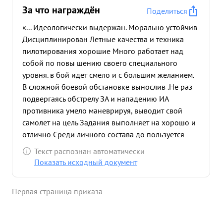
За что награждён
Поделиться
«... Идеологически выдержан. Морально устойчив
Дисциплинирован Летные качества и техника
пилотирования хорошие Много работает над
собой по повы шению своего специального
уровня. в бой идет смело и с большим желанием.
В сложной боевой обстановке вынослив .Не раз
подвергаясь обстрелу ЗА и нападению ИА
противника умело маневрируя, выводит свой
самолет на цель Задания выполняет на хорошо и
отлично Среди личного состава до пользуется
деловым авторитетом, как смелый боевой летчик.
Текст распознан автоматически
Как лучший летчик, выдвинут на должность
Показать исходный документ
старшего летчика. За время Отечественной войны
совершил 15 боевых эффективных вылетов и
Первая страница приказа
уничтожил: 4 автомашины, полевых орудий, 2 3П,
ЗА, миномет, до 20 лошадей и до 60 солдат и
офицеров. 26.5.43 г. ,два раза выполняя боевое