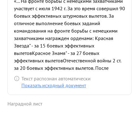
«... На фронте борьбы с немецкими захватчиками
участвует с июля 1942 г. За это время совершил 90
боевых эффективных штурмовых вылетов. За
отличное выполнение боевых заданий
командования на фронте борьбы с немецкими
захватчиками награжден орденами: Красная
Звезда" - за 15 боевых эффективных
вылетов
Красное Знамя" - за 27 боевых
эффективных вылетов
Отечественной войны 2 ст.
за 20 боевых эффективных вылетов. После
награды совершил 28 боевых эффективных
Текст распознан автоматически
штурмовых вылетов в качестве ведущего. В бой
Показать исходный документ
идет с желанием. В бою осмотрителен и
бесстрашен. При самом сильном противодействии
Наградной лист
ЗА противника, производя правильный
противозенитный маневр достигает цели и метко
поражает ее. Особо отличился. 26.7.44 года 4
самолета ИЛ-2 /ведущий Корсунский/ бомбили и
штурмовали 1 танки и артиллерию в районе