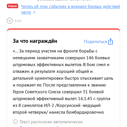
Новое
Читать об этих событиях в журнале боевых действий
части
Ещё
За что награждён
Поделиться
«... За период участия на фронте борьбы с
немецкими захватчиками совершил 146 боевых
штурмовых эффективных вылетов. В бою смел и
отважен. в результате хорошей общей и
детальной ориентировки быстро отыскивает цель
и поражает ее. После представления к званию
Героя Советского Союза совершил 31 боевой
штурмовой эффективный вылет. 16.1.45 г. группа
из 8 самолетов ИЛ-2 /Корсунский -ведущий
второй четверки/ нанесла бомбардировочно
штурмовой удар по батарее полевой артиллерии
Текст распознан автоматически
на П, танкам и пехоте противника в районе