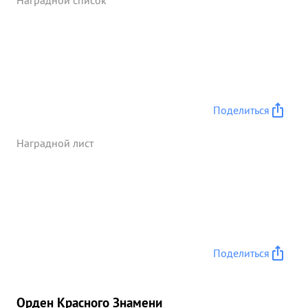
Наградной список
пехоте противника по дорогам Гостагаевская-
Старо- Титоровская-Выше- Стеблиевская, были
встречены интенсивным огнем ЗА и ЗП Несмотря
на это, произвели четыре захода и уничтожено: 4
автомашины, до 5 солдат. 21.9.43 г. выполняя
боевое задание по штурмовке огневых средств на
рубеже высоты 154 - Гостагаевская, группа из 5
Поделиться
самолетов подверглась сильному огню ЗА и ЗП, а
также атакована парой истребителей против ника
Наградной лист
Смело и уверенно маневрируя, группа произвела
четыре захода и прицельным бомбометанием и
штурмовкой, подавила огневые средства
противника, уничтожив: 4 орудия, 3 миномета,
орудие ЗА и до 20 солдат и офицеров. ...»
Поделиться
Орден Красного Знамени