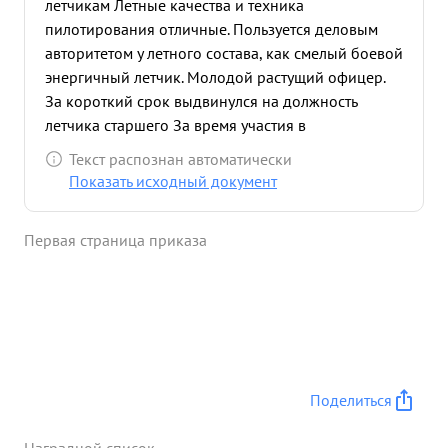
летчикам Летные качества и техника
пилотирования отличные. Пользуется деловым
авторитетом у летного состава, как смелый боевой
энергичный летчик. Молодой растущий офицер.
За короткий срок выдвинулся на должность
летчика старшего За время участия в
Отечественной войне совершил 42 боевых
Текст распознан автоматически
штурмовых вылета, не имея ни единой
Показать исходный документ
вынужденной посадки и пробоин на своем
самолете Награжден орденом Красная Звезда"
Первая страница приказа
После награждения совершил 28 боевых
эффективных штурмовых вылетов. Уничтожил: 5
полевых орудий, 4 орудия ЗА, 6 ЗП и до 110
солдат и офицеров. в бою вынослив инициативен.
Попадая под огонь ЗА, ЗП и атаки истребителей
противника, умело маневрируя, точно выводит
свой самолет на цель. Задания выполняет только
Поделиться
на "хорошо" и "отлично". 14.9.43 г.,в "охотничьем"
полете в паре, действуя по автоколоннам и