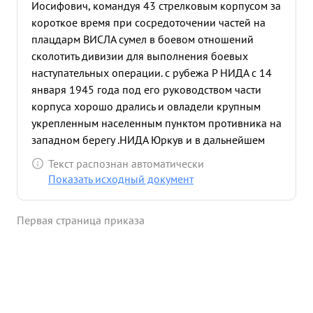
Иосифович, командуя 43 стрелковым корпусом за
короткое время при сосредоточении частей на
плацдарм ВИСЛА сумел в боевом отношений
сколотить дивизии для выполнения боевых
наступательных операции. с рубежа Р НИДА с 14
января 1945 года под его руководством части
корпуса хорошо дрались и овладели крупным
укрепленным населенным пунктом противника на
западном берегу .НИДА Юркув и в дальнейшем
развивая успех на запад заняли крупные
Текст распознан автоматически
населенные пункты: Дзеронжня, Дзелощице
Показать исходный документ
Мехув Вольбром Огродзенец, Олькуш, Бляндув
Славкув. в боях за Славкув только 22 января 1945
Первая страница приказа
года части корпуса отбили 16 контратак
противника .в боях за гор. Стшемешице 23 января
отбито 11 контратак противника, где уничтожено
12 танков из них 7 танков "Тигр" , кроме того
уничтожено 6 самоходных пушек противника.
Частями корпуса с 14 января 1945 года взято