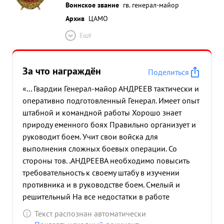
Воинское звание
гв. генерал-майор
Архив
ЦАМО
Ещё
За что награждён
Поделиться
«... Гвардии Генерал-майор АНДРЕЕВ тактически и
оперативно подготовленный Генерал. Имеет опыт
штабной и командной работы Хорошо знает
природу еменного боях Правильно организует и
руководит боем. Учит свои войска для
выполнения сложных боевых операции. Со
стороны тов. .АНДРЕЕВА необходимо повысить
требовательность к своему штабу в изучении
противника и в руководстве боем. Смелый и
решительный На все недостатки в работе
реагирует и устраняет их. Занимаемой должности
Текст распознан автоматически
соотв етствует. За добросов естную двадцати