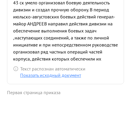
43 ск умело организовал боевую деятельность
дивизии и создал прочную оборону. В период
июльско-августовских боевых действий генерал-
майор АНДРЕЕВ направил действия дивизии на
обеспечение выполнения боевых задач
,наступающих соединений, а также по личной
инициативе и при непосредственном руководстве
организовал ряд частных операций частей
корпуса, действия которых обеспечили их
выполнение и дивизии улучшили свои позиции.
Текст распознан автоматически
Генерал-майор АНДРЕЕВ систематически и
Показать исходный документ
тщательно руководит деятельностью
разведподразделений дивизии, обеспечивая
Первая страница приказа
постоянное знание группировки противника
перед фронтом корпуса. ...»