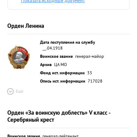
Показать исходный документ
шести летнюю и семи месячную службу в Красной
Армии достоин награждения орденом л ЕНИН А.
...»
Орден Ленина
Дата поступления на службу
__.04.1918
Воинское звание
генерал-майор
Архив
ЦА МО
Фонд ист. информации
33
Опись ист. информации
717028
Ещё
Орден «За воинскую доблесть» V класс -
Серебряный крест
Воинское звание
генерал-лейтенант