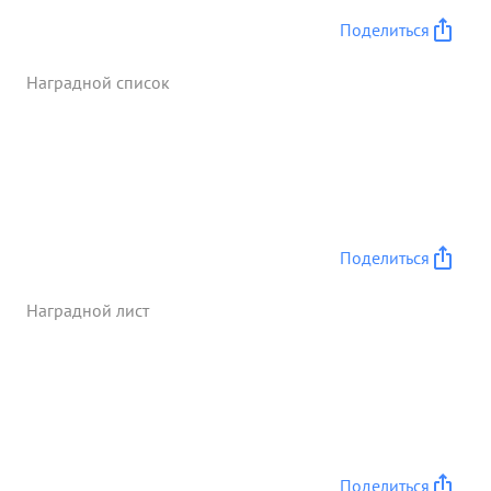
трофей: :орудии 45, минометов 24 пулеметов 120
Поделиться
винтовок и автоматов 1550, автомашин 200
складов 42.Взято в плен 375 солдат и офицеров
Наградной список
противника. с этого же времени уничтожено
орудии 40 танков 21, автомашин 65 и живой силы
противника 13500 солдат и офицеров. ...»
Поделиться
Наградной лист
Поделиться