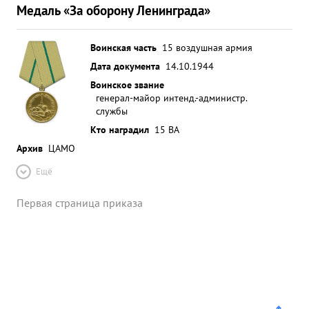
систематически находятся в частях и оказывают
Медаль «За оборону Ленинграда»
практическую помощь на местах. За умелое
руководство, за не ревыполнение плана по
Воинская часть
15 воздушная армия
ремонту матчасти достоин награжден ня орденом
Дата документа
14.10.1944
"КРАСНОЕ ЗНАМЯ" ...»
Воинское звание
генерал-майор интенд.-администр.
службы
Кто наградил
15 ВА
Архив
ЦАМО
Ещё
Первая страница приказа