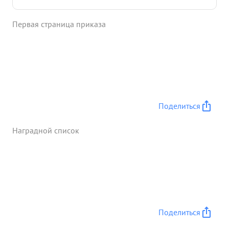
отражении этих атак тов. Рабинович огнем из
своего лобового пулемета уничтожил до 120
Первая страница приказа
гитлеровцев. За проявленные образцы мужества
и отваги в борьбе с немецко фашистскими
захватчиками тов. Рабинович ...»
Поделиться
Наградной список
Поделиться