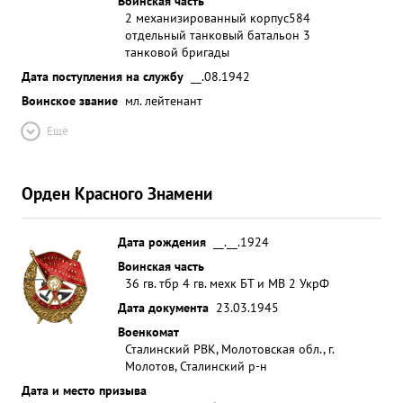
Воинская часть
2 механизированный корпус
584
отдельный танковый батальон 3
танковой бригады
Дата поступления на службу
__.08.1942
Воинское звание
мл. лейтенант
Ещё
Орден Красного Знамени
Дата рождения
__.__.1924
Воинская часть
36 гв. тбр 4 гв. мехк БТ и МВ 2 УкрФ
Дата документа
23.03.1945
Военкомат
Сталинский РВК, Молотовская обл., г.
Молотов, Сталинский р-н
Дата и место призыва