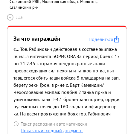
Сталинский РВК, Молотовская обл., г. Молотов,
Сталинский р-н
Ещё
За что награждён
Поделиться
«... Тов. Рабинович действовал в составе экипажа
Гв. мл. л ейтенанта БОРИСОВА За период боев с 17
по 21.2.45 г. отражая неоднократные атаки
превосходящих сил пехоты и танков пр-ка, пыт
тавшегося сбить наши войска 5 плацдарма на зап.
берегу реки Грон, в р-не с. Барт Камендин/
Чехословакия экипаж подбил 2 танка пр-ка и
уничтожили: танк Т-4.1 бронетранспортер, орудия
пулеметных точек, до 160 солдат и офицеров пр-
ка. На всем проятяжении боях тов. Рабинович
обеспечил нормаль ную и бесперебойную
Текст распознан автоматически
радиосвязь с командованием б-на. При
Показать исходный документ