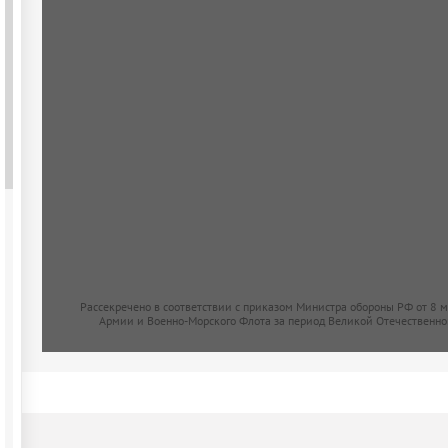
Рассекречено в соответствии с приказом Министра обороны РФ от 8 
Армии и Военно-Морского Флота за период Великой Отечественно