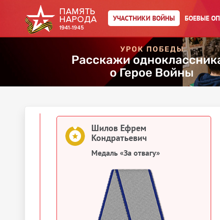
Сведения о личном составе
УЧАСТНИКИ ВОЙНЫ
БОЕВЫЕ О
Шилов Ефрем Кондратьевич
Именной список части
1943
Документы о награждении
Шилов Ефрем
Кондратьевич
Медаль «За отвагу»