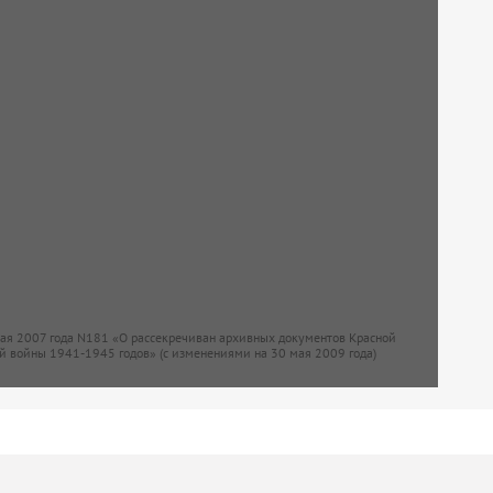
мая 2007 года N181 «О рассекречиван архивных документов Красной
й войны 1941-1945 годов» (с изменениями на 30 мая 2009 года)