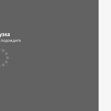
узка
, подождите