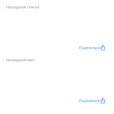
чего ДОТ ы были блокированы и противник
Наградной список
прекратил сопротивление и сдался в плен (было
взято в плен. 8 гитлеровце). в этом бою т .Балакин
был тяжело ранен но не покинул поля боях и
продолжал руководить своим подразделением в
результате две контратаки противника были
успешно отражены и противник оставив на поле
боях до 40 труппов откатился на искодный рубеж.
Поделиться
...»
Наградной лист
Поделиться