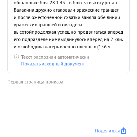
обстановке боя. 28.1.45 г.в бою за высоту рота т
Балакина дружно атаковали вражеские траншеи
и после ожесточенной схватки заняла обе линии
вражеских траншей и овладела
высотой
продолжая успешно продвигаться вперед
его подразделе ние выдвинулось вперед на 2 кли.
и освободила лагерь военно пленных (156 ч.
Противник пытаясь востановить положение
Текст распознан автоматически
предпринял яростную контратаку поддержанную
Показать исходный документ
танками и самоходками
т Валакин разгадал во
время этот маневр врага и произведя правильно
Первая страница приказа
расстановку противотанковых средств успешно
отразил контратаки 9-х противника нанеся ему
большие в потери в живой силе и технике. 29.1.45
г. продолжая наступления подразделение т.
Валакина встретило упор ное сопротивления со
стороны двух вражеских ДОТ ов, производя
инсенировку наступления в лоб Балакин
Поделиться
направил две группы в обход ДОТ ов в результате