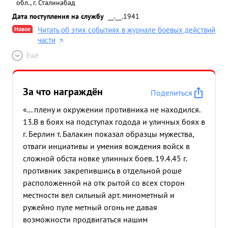
обл., г. Сталинабад
Дата поступления на службу
__.__.1941
Новое
Читать об этих событиях в журнале боевых действий
части
Ещё
За что награждён
Поделиться
«... плену и окружении противника не находился.
13.В в боях на подступах годода и уличных боях в
г. Берлин т. Балакин показал образцы мужества,
отваги инциативы и умения вождения войск в
сложной обста новке улинных боев. 19.4.45 г.
противник закрепившись в отдельной роше
расположенной на отк рытой со всех сторон
местности вел сильный арт. минометный и
ружейно пуле метный огонь не давая
возможности продвигаться нашим