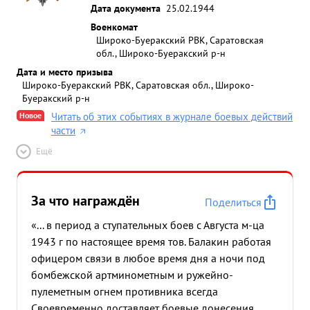
Дата документа
25.02.1944
Военкомат
Широко-Буеракский РВК, Саратовская
обл., Широко-Буеракский р-н
Дата и место призыва
Широко-Буеракский РВК, Саратовская обл., Широко-
Буеракский р-н
Новое
Читать об этих событиях в журнале боевых действий
части
Ещё
За что награждён
Поделиться
«... в период а ступательных боев с Августа м-ца
1943 г по настоящее время тов. Балакин работая
офицером связи в любое время дня а ночи под
бомбежской артминометным и ружейно-
пулеметным огнем противника всегда
Своевременно доставляет боевые донесения