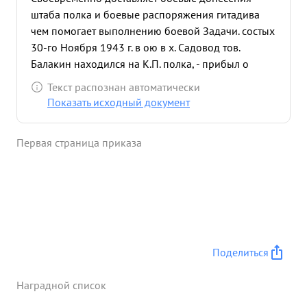
штаба полка и боевые распоряжения гитадива
чем помогает выполнению боевой Задачи. состых
30-го Ноября 1943 г. в ою в х. Садовод тов.
Балакин находился на К.П. полка, - прибыл о
боевым распоряжением). и в это время противник
Текст распознан автоматически
при едпринял контроатаку до роты немецких а в
Показать исходный документ
томатчиков на растоянии 40 метров подошли к
К.П. палка то в. Балакин с Группой 9чел. связных
Первая страница приказа
се телефонисто находящихся На К.П. р
ешительными действиями сумел отра- Зить
Контратаку пр-ка нанеся ему большой урон, в
этом бою Бала кни из Автомата в Гранатами сам
лично уничтожил 12 гитляровцев Всевод:
Достоин про вительственной награды Ордена. а
течественная воина потепени. жеска 120 ...»
Поделиться
Наградной список