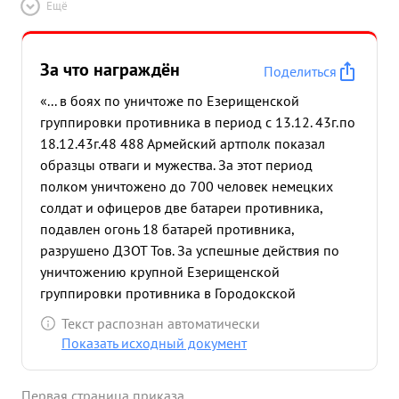
Ещё
За что награждён
Поделиться
«... в боях по уничтоже по Езерищенской
группировки противника в период с 13.12. 43г.по
18.12.43г.48 488 Армейский артполк показал
образцы отваги и мужества. За этот период
полком уничтожено до 700 человек немецких
солдат и офицеров две батареи противника,
подавлен огонь 18 батарей противника,
разрушено ДЗОТ Тов. За успешные действия по
уничтожению крупной Езерищенской
группировки противника в Городокской
операции приказом НКО СССР 488 Армейскому
Текст распознан автоматически
Артиллерийскому полку присвоено наименование
Показать исходный документ
ГОРОДОКСКИЙ При прорыве укрепленной
полосы противника на рубеже Черемха,
Первая страница приказа