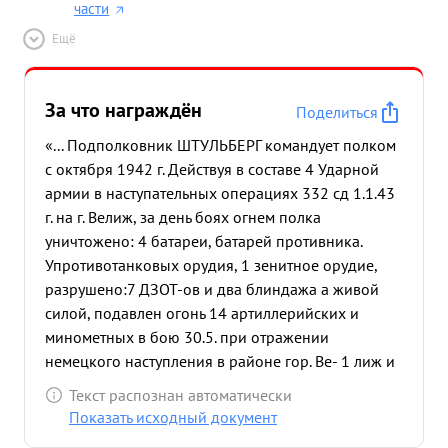
части
Ещё
За что награждён
Поделиться
«... Подполковник ШТУЛЬБЕРГ командует полком
с октября 1942 г. Действуя в составе 4 Ударной
армии в наступательных операциях 332 сд 1.1.43
г. на г. Велиж, за день боях огнем полка
уничтожено: 4 батареи, батарей противника.
Упротивотанковых орудия, 1 зенитное орудие,
разрушено:7 ДЗОТ-ов и два блиндажа а живой
силой, подавлен огонь 14 артиллерийских и
минометных в бою 30.5. при отражении
немецкого наступления в районе гор. Ве- 1 лиж и
восточнее его полка выполняя задачи для и ПП
Текст распознан автоматически
своим огнем растроил ряды наступающей пехоты
Показать исходный документ
противника, нанеся ей большие потери заставил