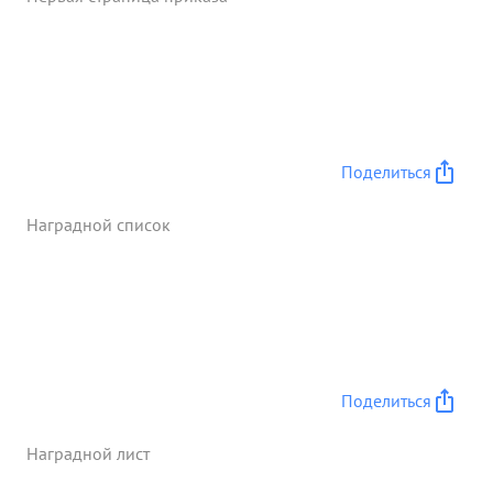
Комсомолец, Островляне полком уничтожено:4
батареи противника, до 120 человек солдат и
офицеров противника. 9 автомашин и 19 повозок
подавлен огонь 39 артбатарей противника и
батарей шестиртвольных миноме ов. ...»
Поделиться
Наградной список
Поделиться
Наградной лист