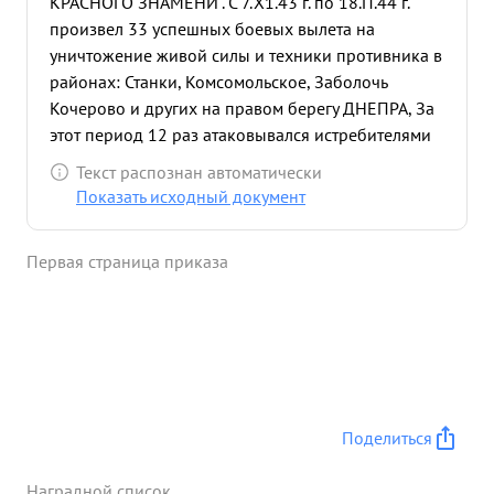
КРАСНОГО ЗНАМЕНИ". С 7.Х1.43 г. по 18.П.44 г.
произвел 33 успешных боевых вылета на
уничтожение живой силы и техники противника в
районах: Станки, Комсомольское, Заболочь
Кочерово и других на правом берегу ДНЕПРА, За
этот период 12 раз атаковывался истребителями
противника, проявляя мужество и отвагу с
Текст распознан автоматически
большим мастерством отражал все атаки
Показать исходный документ
противника отлично владея оружием огнем
своего пулемета уничтожил: автомашин с
Первая страница приказа
войсками и грузами 4, повозок с различными
грузами до 10, поджог одну цистерну с горючим,
убито и ранено до 40 солдат и офицеров
противника. в групповом бою сбил один самолет
противника типа МЕ-109. -Особую активность
проявил при приследовании войсками фронта
отступающего противника на правом берегу
Поделиться
ДНЕПРА. 1.1.44 г. в районе Комсомольское при
выполнении боевого задания ,на уничтожение
Наградной список