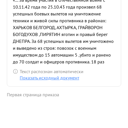
«... За время участия в Отечественной войне с
10.11.42 года по 25.10.43 года произвел 68
успешных боевых вылетов на уничтожение
техники и живой силы противника в районах:
ХАРЬКОВ БЕЛГОРОД, АХТЫРКА, ГРАЙВОРОН
БОГОДУХОВ ,ПИРЯТИН яготин и правый берег
ДНЕПРА. За 68 успешных вылетов им уничтожено
и выведено из строя: повозок с военным
имуществом до 15 автомашин 5 ,убито и ранено
до 70 солдат и офицеров противника. 18 раз
атаковывался истребителями про тивника. но
Текст распознан автоматически
каждый раз с большим мастерством проявляя
Показать исходный документ
мужество и отвагу отражал их атаки. 14 июля 1943
г. выполняя задание на уничтожение техники и
Первая страница приказа
живой силы про тивника в районе ТАМАРОВКА
БЕЛГОРОД встретил группу бомбардировщиков
противника в завязавшемся бою двумя
короткими очередями из своего пулемета сбил
одного Ю-87 который горящий врезался в землю.