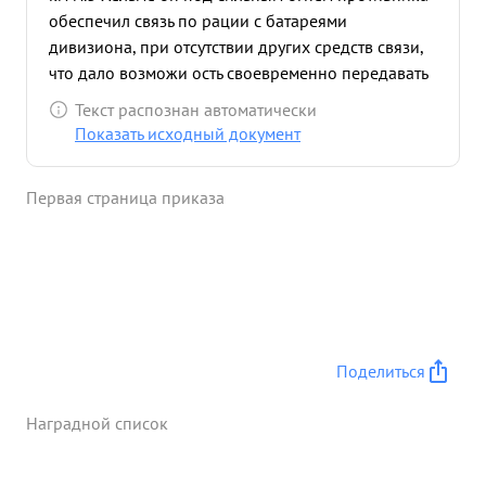
обеспечил связь по рации с батареями
дивизиона, при отсутствии других средств связи,
что дало возможи ость своевременно передавать
команды и корректировки огня, За этот день
Текст распознан автоматически
огнем батарей да вызиона уничтожена одна
Показать исходный документ
пушка прямой наводки, три ручных пулемета 2
станковых пулемета и до 30 солдат противника,
Первая страница приказа
при поддержке огнем минометов же пехота
Заняла высоту Безымянную ...»
Поделиться
Наградной список