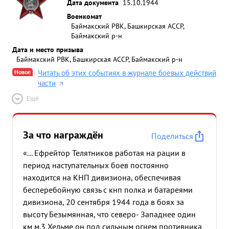
Дата документа
15.10.1944
Военкомат
Баймакский РВК, Башкирская АССР,
Баймакский р-н
Дата и место призыва
Баймакский РВК, Башкирская АССР, Баймакский р-н
Новое
Читать об этих событиях в журнале боевых действий
части
Ещё
За что награждён
Поделиться
«... Ефрейтор Телятников работая на рации в
период наступательных боев постоянно
находится на КНП дивизиона, обеспечивая
бесперебойную связь с кнп полка и батареями
дивизиона, 20 сентября 1944 года в боях за
высоту Безымянная, что северо- Западнее один
км м.3 Хельме он под сильным огнем противника