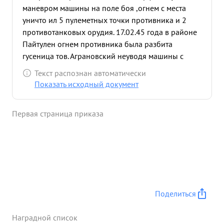
маневром машины на поле боя ,огнем с места
уничто ил 5 пулеметных точки противника и 2
противотанковых орудия. 17.02.45 года в районе
Пайтулен огнем противника была разбита
гусеница тов. Аграновский неуводя машины с
поля боя устранил неисправности и продол ал
Текст распознан автоматически
выполнять поставленную задачу. 18.02.45 года во
Показать исходный документ
время отра ения контратаки огнем противника
была подо ена машина товарищ Аграновский в
Первая страница приказа
опасных условиях для изни потушил очаг по ара,
где был смертельно ранен. ...»
Поделиться
Наградной список