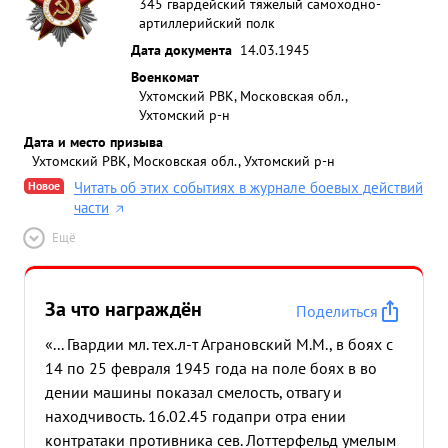
345 гвардейский тяжелый самоходно-
артиллерийский полк
Дата документа
14.03.1945
Военкомат
Ухтомский РВК, Московская обл.,
Ухтомский р-н
Дата и место призыва
Ухтомский РВК, Московская обл., Ухтомский р-н
Новое
Читать об этих событиях в журнале боевых действий
части
Ещё
За что награждён
Поделиться
«... Гвардии мл. тех.л-т Аграновский М.М., в боях с
14 по 25 февраля 1945 года на поле боях в во
дении машины показал смелость, отвагу и
находчивость. 16.02.45 годапри отра ении
контратаки противника сев. Лоттерфельд умелым