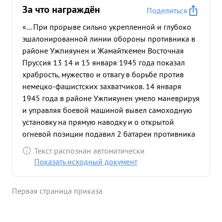
За что награждён
Поделиться
«... При прорыве сильно укрепленной и глубоко
эшалонированной линии обороны противника в
районе Ужпияунен и Жамайткемен Восточная
Пруссия 13 14 и 15 января 1945 года показал
храбрость, мужество и отвагу в борьбе против
немецко-фашистских захватчиков. 14 января
1945 года в районе Ужпияунен умело маневрируя
и управляя боевой машиной вывел самоходную
установку на прямую наводку и о открытой
огневой позиции подавил 2 батареи противника
ведшие огонь по нашим боевым порядкам. 17
Текст распознан автоматически
января 1945 года в районе Залленингкен
Показать исходный документ
Восточная Пруссия, смелым маневром вывел
самоходную установку на прямую наводку и
Первая страница приказа
благодаря умелому управлению ею,
способствовал командиру установки подбить 1-н
танк Т-4 и разбить 3-и ДЗОТА противника