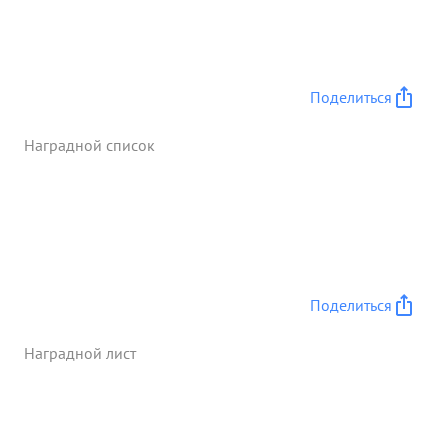
уничтожив при этом до 20 гитлеровцев. За
отличное выполнение боевых заданий
командования на фронте борьбы с немецкими
захватчиками проявленные при этом доблесть,
Поделиться
мужество ...»
Наградной список
Поделиться
Наградной лист