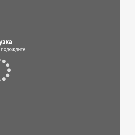
узка
, подождите