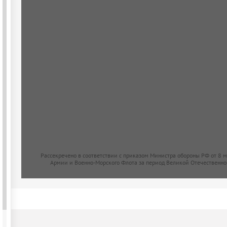
Рассекречено в соответствии с приказом Министра обороны РФ от 8 
Армии и Военно-Морского Флота за период Великой Отечественно