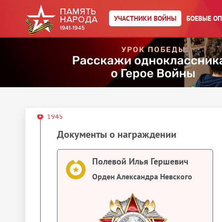
Год рождения:
__.__.1907
УЧАСТНИКИ ВОЙНЫ
БОЕВЫЕ О
Действия
Скачать документы
Упоминается в 1 документе:
Выберите документ ниже
1945
Документы о награждении
Полевой Илья Гершевич
Орден Александра Невского