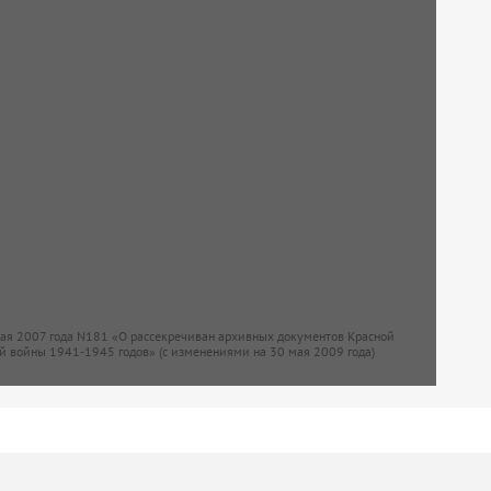
мая 2007 года N181 «О рассекречиван архивных документов Красной
й войны 1941-1945 годов» (с изменениями на 30 мая 2009 года)