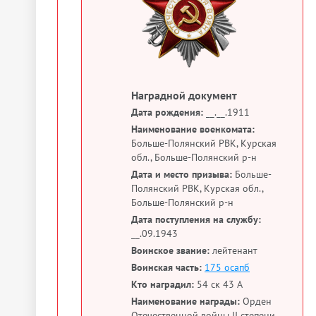
Наградной документ
Дата рождения:
__.__.1911
Наименование военкомата:
Больше-Полянский РВК, Курская
обл., Больше-Полянский р-н
Дата и место призыва:
Больше-
Полянский РВК, Курская обл.,
Больше-Полянский р-н
Дата поступления на службу:
__.09.1943
Воинское звание:
лейтенант
Воинская часть:
175 осапб
Кто наградил:
54 ск 43 А
Наименование награды:
Орден
Отечественной войны II степени