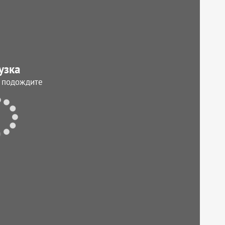
узка
, подождите