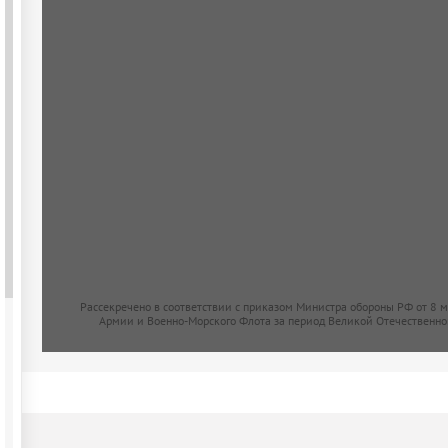
Рассекречено в соответствии с приказом Министра обороны РФ от 8 
Армии и Военно-Морского Флота за период Великой Отечественно