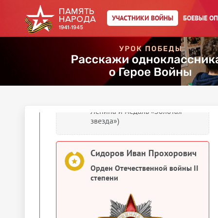
1945 гг.»
УЧАСТНИКИ ВОЙНЫ
БОЕВЫЕ О
Сидоров Иван Прохорович
Медаль «За взятие
Кенигсберга»
Сидоров Иван Прохорович
Герой Советского Союза (Орден
Ленина и медаль «Золотая
звезда»)
Сидоров Иван Прохорович
Орден Отечественной войны II
степени