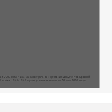
мая 2007 года N181 «О рассекречиван архивных документов Красной
й войны 1941-1945 годов» (с изменениями на 30 мая 2009 года)