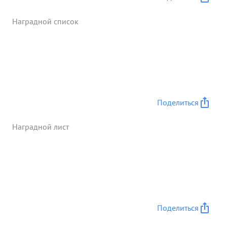
более крупного калибра. Особую храбрость
самоотверженность и мужество проявлял тов.
Наградной список
Петрушкин в уличных боях за Берлин. Лично
возглавляя штурмовые группы смело выкатывал
орудия на перекрестки и организовавал
очищение целых кварталов Личная дисциплина и
дисциплина подчиненных высокая. ...»
Поделиться
Наградной лист
Поделиться