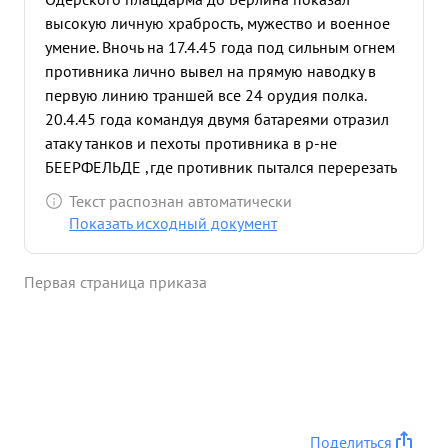
высокую личную храбрость, мужество и военное
умение. Вночь на 17.4.45 года под сильным огнем
противника лично вывел на прямую наводку в
первую линию траншей все 24 орудия полка.
20.4.45 года командуя двумя батареями отразил
атаку танков и пехоты противника в р-не
БЕЕРФЕЛЬДЕ ,где противник пытался перерезать
наши коммуникации. Батареи вели бой с
Текст распознан автоматически
превосходящими силами противника не имея
Показать исходный документ
впереди пехоты. в результате было уничтожено 9
пулеметных точек 3 противотанковых пушки /57
Первая страница приказа
мм/ и один бронетранспортер. Подавлен арт.
огонь противника поддерживающий контратаку
танков первым вошел в БУХХОЛЬЦ и организовал
его оборону. Руководя группой сопровождения
танков 1 Гв.С.Бр. тов. Петрушкин умело подовлял
огонь противотанковой обороны противника,
используя не только свои но и трофейные пушки
Поделиться