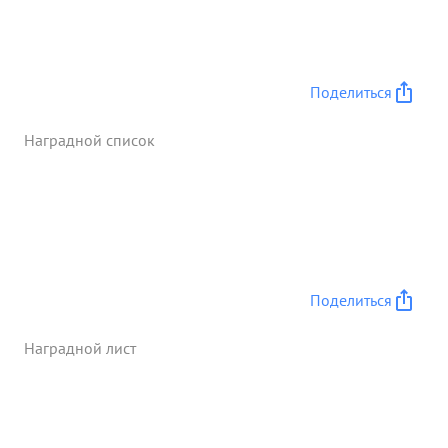
февраля 1943 г. огнем трафийный орудия
подавлена минометная батары и рассеяно
частную уничтожено до двух рот персты
противника. Достоин представления к ...»
Поделиться
Наградной список
Поделиться
Наградной лист