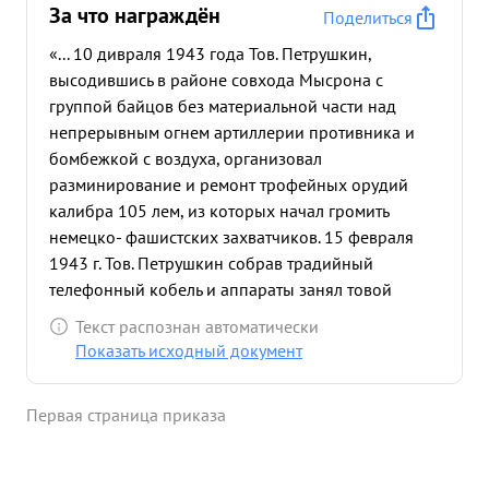
За что награждён
Поделиться
«... 10 дивраля 1943 года Тов. Петрушкин,
высодившись в районе совхода Мысрона с
группой байцов без материальной части над
непрерывным огнем артиллерии противника и
бомбежкой с воздуха, организовал
разминирование и ремонт трофейных орудий
калибра 105 лем, из которых начал громить
немецко- фашистских захватчиков. 15 февраля
1943 г. Тов. Петрушкин собрав традийный
телефонный кобель и аппараты занял товой
порядок и в стат ще день уничтожил до взвода
Текст распознан автоматически
педаты противника и два ДЗОТа. 7 февраля 1943 г
Показать исходный документ
огнем трафейного орудия несмотря на
ошесточенный артиллерийский и минометный
Первая страница приказа
огонь противника на огневую позицию, тов.
Петрушкин подбил два танка и рассеял частично
уничтожил до роты ператы противника. 15