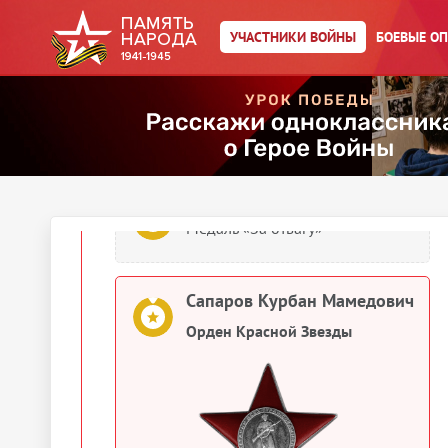
Орден Отечественной войны I
УЧАСТНИКИ ВОЙНЫ
БОЕВЫЕ О
степени
Сапаров Курбан Мамедович
Орден Славы III степени
Сапаров Курбан Мамедович
Медаль «За отвагу»
Сапаров Курбан Мамедович
Орден Красной Звезды