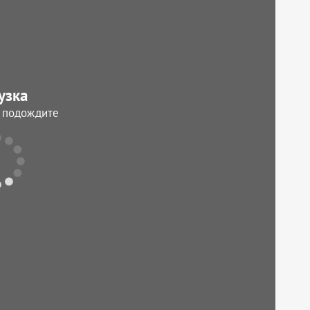
узка
, подождите