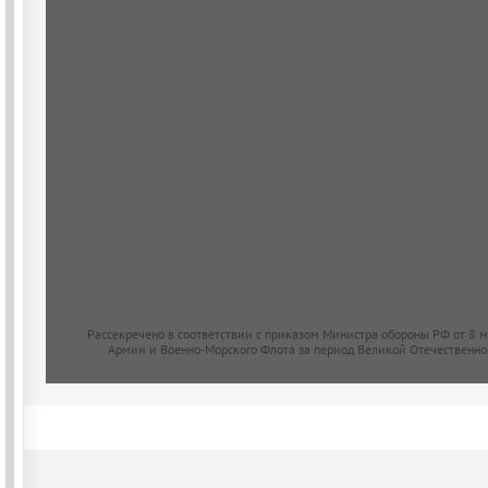
Рассекречено в соответствии с приказом Министра обороны РФ от 8 
Армии и Военно-Морского Флота за период Великой Отечественно