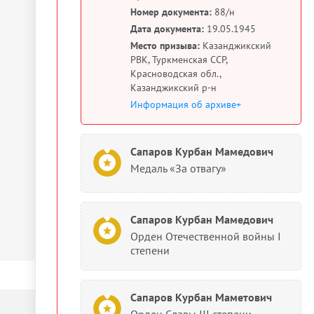
Номер документа:
88/н
Дата документа:
19.05.1945
Место призыва:
Казанджикский
РВК, Туркменская ССР,
Красноводская обл.,
Казанджикский р-н
Информация об архиве+
Сапаров Курбан Мамедович
Медаль «За отвагу»
Сапаров Курбан Мамедович
Орден Отечественной войны I
степени
Сапаров Курбан Маметович