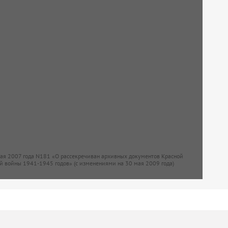
мая 2007 года N181 «О рассекречиван архивных документов Красной
й войны 1941-1945 годов» (с изменениями на 30 мая 2009 года)