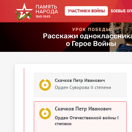
Орден Отечественной войны I
степени
УЧАСТНИКИ ВОЙНЫ
БОЕВЫЕ О
Скачков Петр Иванович
Орден Красного Знамени
1945
Документы о награждении
Скачков Петр Иванович
Орден Суворова II степени
Скачков Петр Иванович
Орден Отечественной войны I
степени