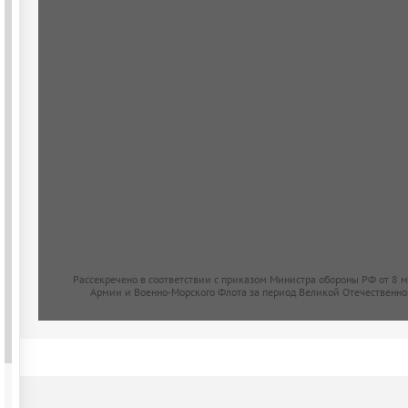
Рассекречено в соответствии с приказом Министра обороны РФ от 8 
Армии и Военно-Морского Флота за период Великой Отечественно