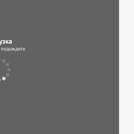
узка
, подождите