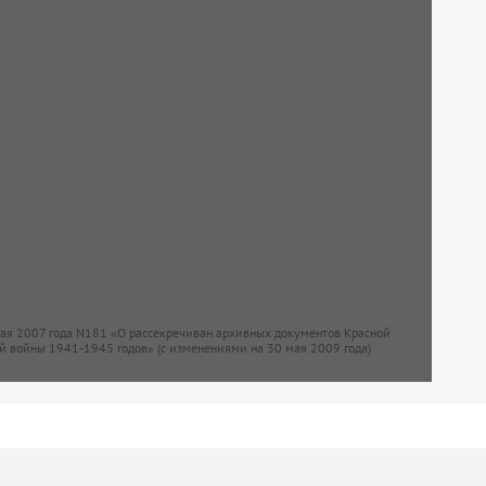
мая 2007 года N181 «О рассекречиван архивных документов Красной
й войны 1941-1945 годов» (с изменениями на 30 мая 2009 года)