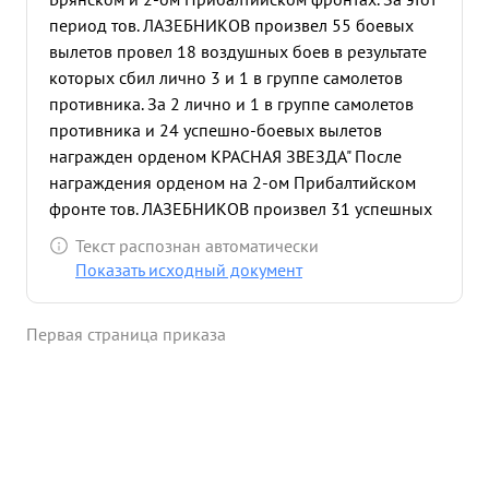
период тов. ЛАЗЕБНИКОВ произвел 55 боевых
вылетов провел 18 воздушных боев в результате
которых сбил лично 3 и 1 в группе самолетов
противника. За 2 лично и 1 в группе самолетов
противника и 24 успешно-боевых вылетов
награжден орденом КРАСНАЯ ЗВЕЗДА" После
награждения орденом на 2-ом Прибалтийском
фронте тов. ЛАЗЕБНИКОВ произвел 31 успешных
боевых вылетов провел 5 воздушных боев в
Текст распознан автоматически
результате которых сбил лично 1 самолет
Показать исходный документ
противника. Сбитый самолет противника
подтверждают: ведущий группы ИЛ-2 724 ШАП
Первая страница приказа
лейтенант СИДОРОВ и стрелок старший сержант
ЗАЯЦ. 8.4.1944г. пара ЯК-9 ведущий лейтенант
ГУЩИН и ведомый лейтенант ЛАЗЕВНИКОВ
сопровождели 6-ку ИЛ-2 724 ШАП в район
Тарасовка-Воронич. в районе цели встретили 2
ФВ-190, которые пытались атаковать