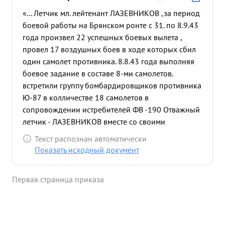
«... Летчик мл. лейтенант ЛАЗЕВНИКОВ ,за период
боевой работы на Брянском ронте с 31. по 8.9.43
года произвел 22 успешных боевых вылета ,
провел 17 воздушных боев в ходе которых сбил
один самолет противника. 8.8.43 года выполняя
боевое задание в составе 8-ми самолетов.
встретили группу бомбардировщиков противника
Ю-87 в колличестве 18 самолетов в
сопровождении истребителей ФВ -190 Отважный
летчик - ЛАЗЕВНИКОВ вместе со своими
товарищами стремительной атакой атаковали
Текст распознан автоматически
группу бомбардировщиков в результате чего
Показать исходный документ
лично сбил самолет противника- Ю-87
ЛАЗЕВНИКОВ показал одним из лучших
Первая страница приказа
воздушных бойцов Всегда вступает в воздушный
бой с самолетами противника в воздухе смел,
инициативен и решителен. ...»