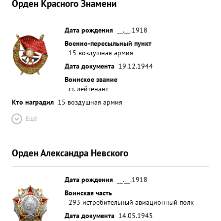
Орден Красного Знамени
награды ордена " КРАСНОЕ ЗНАМЯ". ...»
Дата рождения
__.__.1918
Военно-пересыльный пункт
15 воздушная армия
Дата документа
19.12.1944
Воинское звание
ст. лейтенант
Кто наградил
15 воздушная армия
Ещё
Орден Александра Невского
Дата рождения
__.__.1918
Воинская часть
293 истребительный авиационный полк
Дата документа
14.05.1945