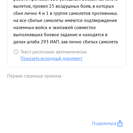
вылетов, провел 25 воздушных боев, в которых
сбил лично 4 и 1 в группе самолетов противника.
на все сбитые самолеты имеются подтверждения
наземных войск и экипажей совместно
выполнявших боевое задание и находятся в
делах штаба 293 ИАП. зав лично сбитых самолета
противника и 55 успешных боевых вылетов
Текст распознан автоматически
награжден орденами: "КРАСНАЯ звезда" и
Показать исходный документ
"ОТЕЧЕСТВЕННАЯ ВОЙНА 1-СТ.. После второй
правительственной награды в боевой работе на
Первая страница приказа
2-ом прибалтийском фронте произвел 65
успешных боевых вылетов, провел 7 воздушных
боев, в которых обил лично 1 самолет
противника. 6.8.44г. 4 ЯК-9 ведущий майор
ЛОГВИНЕНКО вылетели на сопровождение 4-х
штурмовиков 810 ШАП в район Мадона. в районе
цели встретели 12 истребителей противника
Поделиться
ФВ-190, которые пытались атаковать наших