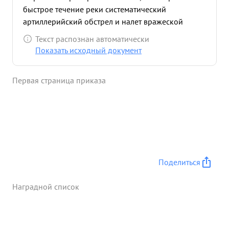
быстрое течение реки систематический
артиллерийский обстрел и налет вражеской
авиации его отделение перевы полняло задания
Текст распознан автоматически
Командования в 2-3 раза. Л ичным примером,
Показать исходный документ
инициативой и отвагой т. Заркальцев воодуше
влял своих бойцов на досрочное окончание
Первая страница приказа
строительства моста. ...»
Поделиться
Наградной список