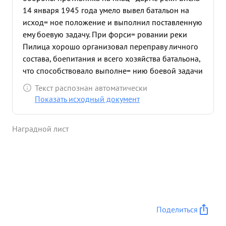
14 января 1945 года умело вывел батальон на
исход= ное положение и выполнил поставленную
ему боевую задачу. При форси= ровании реки
Пилица хорошо организовал переправу личного
состава, боепитания и всего хозяйства батальона,
что способствовало выполне= нию боевой задачи
на маршах, в преследовании отступающе
Текст распознан автоматически
противни= ка. На счету батальона пленных и
Показать исходный документ
много убитых немецких солдат и офицеров Умело
был организовани минометный огонь в бою 14
Наградной лист
января 1945 года на плацдарме реки Висла по
прорыву сильно укрепленной обо= роны
противника, которая подавила и уничтожила ряд
огневых точек и живой силы из немецких
расчетов "ищака" установ ки, которые не дали
возможности использовать немцами, что
обеспечило быстрое продвижение нашей пехоты
Поделиться
. и овладеть траншеями противника. Благодаря