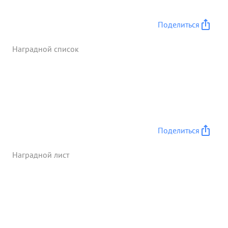
управ- 15 стром лял боем ...»
Поделиться
Наградной список
Поделиться
Наградной лист