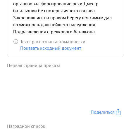
организовал форсирование реки Дместр
батальонки без потерь личного состава
Закрепившись на правом берегу тем самым дал
возможность дальнейшего наступления.
Подразделения стрелкового батальона
сколочены хорошо. Вэтом бою он был легко
Текст распознан автоматически
ранен, но поле боях не оставил, продолжая
Показать исходный документ
управлять батальоном о ...»
Первая страница приказа
Поделиться
Наградной список