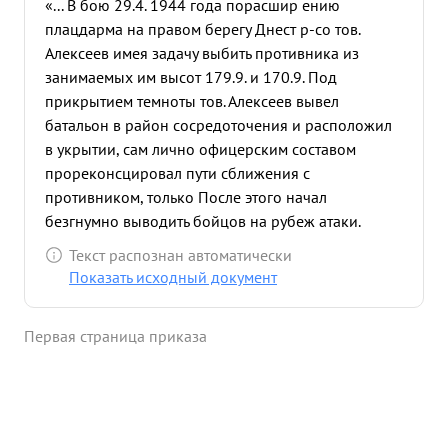
«... В бою 29.4. 1944 года порасшир ению
плацдарма на правом берегу Днест р-со тов.
Алексеев имея задачу выбить противника из
занимаемых им высот 179.9. и 170.9. Под
прикрытием темноты тов. Алексеев вывел
батальон в район сосредоточения и расположил
в укрытии, сам лично офицерским составом
прореконсцировал пути сближения с
противником, только После этого начал
безгнумно выводить бойцов на рубеж атаки.
Противник сильно укрепившись на северных
Текст распознан автоматически
скатах высот прилегающих к Клавням не ожидая
Показать исходный документ
удара и когда был подан сигнал, коротким
рывком ворвалая во вражескую траншею и после
Первая страница приказа
короткого боя занял ее продвинувшись вперед на
1200 М. отбив Клацдарм для дальнейшего
действия. В этой короткой операции тов. Алексеев
показал себя умеющим бить врага в условиях
ночи, вам лично находясь в боевых порядках