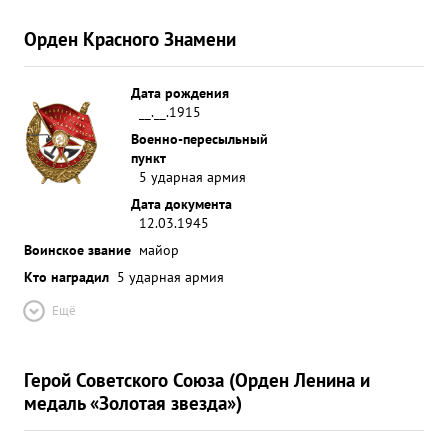
своевременной проведенной работы по боевой
поли= тической подготовке, по укреплению
Орден Красного Знамени
воинской дисциплины и бдительно= сти, за
период совершенного 11 дневного марша в
Дата рождения
трудных зимних усло= виях батальон не имел- ни
__.__.1915
одного отстающего и все хозяйство содержит в
Военно-пересыльный
полном боевом порядке. ...»
пункт
5 ударная армия
Дата документа
12.03.1945
Воинское звание
майор
Кто наградил
5 ударная армия
Ещё
Герой Советского Союза (Орден Ленина и
медаль «Золотая звезда»)