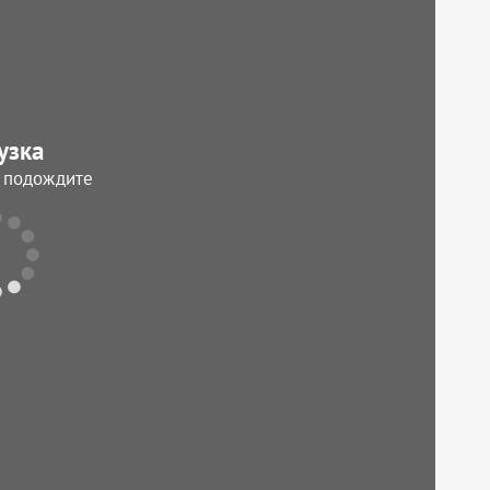
узка
, подождите