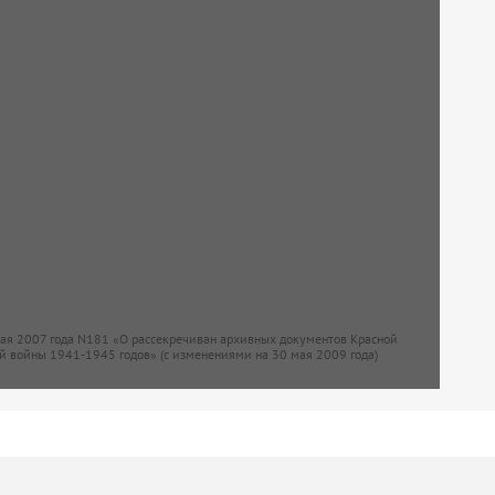
мая 2007 года N181 «О рассекречиван архивных документов Красной
й войны 1941-1945 годов» (с изменениями на 30 мая 2009 года)