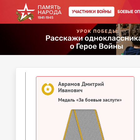
Выберите документ ниже
УЧАСТНИКИ ВОЙНЫ
БОЕВЫЕ О
1945
Документы о награждении
Аврамов Дмитрий Иванович
Картотека награждений
Аврамов Дмитрий
Иванович
Медаль «За боевые заслуги»