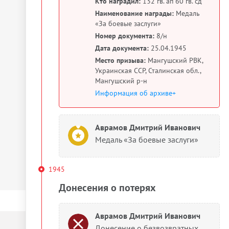
Кто наградил:
132 гв. ап 60 гв. сд
Наименование награды:
Медаль
«За боевые заслуги»
Номер документа:
8/н
Дата документа:
25.04.1945
Место призыва:
Мангушский РВК,
Украинская ССР, Сталинская обл.,
Мангушский р-н
Информация об архиве+
Аврамов Дмитрий Иванович
Медаль «За боевые заслуги»
1945
Донесения о потерях
Аврамов Дмитрий Иванович
Донесение о безвозвратных