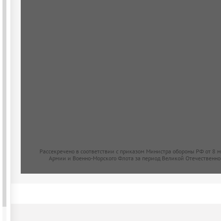
Рассекречено в соответствии с приказом Министра обороны РФ от 8 
Армии и Военно-Морского Флота за период Великой Отечественно