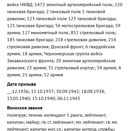
войск НКВД; 1472 зенитный артиллерийский полк; 220
танковая бригада; 2 танковый полк 1 танковой
дивизии; 123 танковый полк 123 танковой бригады;
123 танковая бригада; 56 мотострелковая бригада; 59
армия; 127 минометный полк; 852 стрелковый полк;
185 танковая бригада; 218 стрелковая дивизия; 214
стрелковая дивизия; Донской фронт; 6 гвардейская
армия; 18 армия; Черноморская группа войск
Закавказского фронта; 20 зенитная артиллерийская
дивизия; 23 армия; 31 стрелковый корпус; 54 армия; 4
армия; 21 армия; 52 армия
Дата призыва
__.12.1936; 15.10.1937; 30.09.1942; 18.08.1938;
13.05.1940; 15.10.1940; 06.11.1943
Воинское звание
политрук; техник-интендант 1 ранга; лейтенант;
капитан; майор; гв. ст. лейтенант; мл. лейтенант; гв. мл.
лейтенант; капитан инт. сл.; капитан интенд. службы;