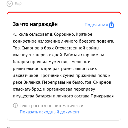
Ещё
За что награждён
Поделиться
«... скла сельсовет д. Сорокино. Краткое
конкретное изложение личного боевого подвига,
Тов. Смирнов в боях Отечественной войны
участвует с первых дней. Работая старшим на
батареи проявил мужество, смелость и
решительность при разгроме фашистских
Захватчиков Противник сумел прижимал полк к
реке Вилейка. Переправы не было, тов. Смирнов
отыскать брод и организовал переправу
имущества батареи и личного состава Прикрывая
переправу тов. Смирнов не считаясь с жизнью под
Текст распознан автоматически
обстрелом противника переправил оставшиеся в
Показать исходный документ
целости орудие. Полк переправил в то время
всего 2 орудия. в боях в районе Ново Свинцяны 8