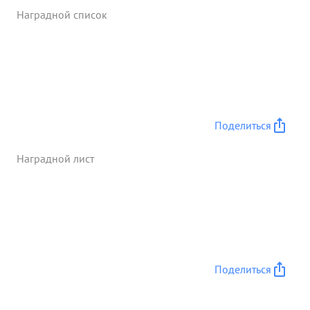
мужество инициативу достоин правительственной
Наградной список
награды ордена "КРАСНОЙЭ ЗВЕЗДЫ" ...»
Поделиться
Наградной лист
Поделиться