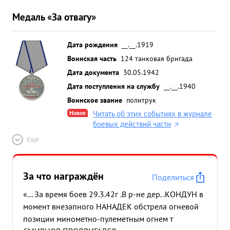
Медаль «За отвагу»
Дата рождения
__.__.1919
Воинская часть
124 танковая бригада
Дата документа
30.05.1942
Дата поступления на службу
__.__.1940
Воинское звание
политрук
Новое
Читать об этих событиях в журнале
боевых действий части
Ещё
За что награждён
Поделиться
«... За время боев 29.3.42г .В р-не дер. .КОНДУН в
момент внезапного НАНАДЕК обстрела огневой
позиции минометно-пулеметным огнем т