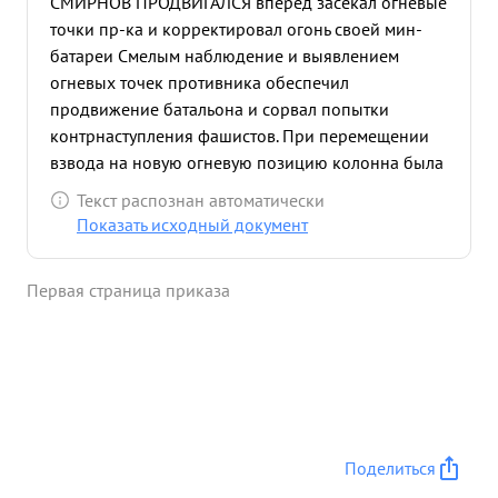
СМИРНОВ ПРОДВИГАЛСЯ вперед засекал огневые
точки пр-ка и корректировал огонь своей мин-
батареи Смелым наблюдение и выявлением
огневых точек противника обеспечил
продвижение батальона и сорвал попытки
контрнаступления фашистов. При перемещении
взвода на новую огневую позицию колонна была
обстреляна автоматчиками тов СМИРНОВ
Текст распознан автоматически
решительным продвижением вперед, разогнал
Показать исходный документ
группу автоматчиков и лично уничтожил 3
фашистов В ночном бою 30 .3.42г. быстро
Первая страница приказа
организовал движение минометов на открытую
ОП и своим огнем уничтожил 20 солдат и
офицеров Утром лично произвел разведывание
левого фланга противника, обнаружил его
группы, а батарея своим огнем рассеяла
скопление фашистов В результате ночного боях
30.3.42 г. захвачены 1 орудие ПТО, 6 минометов и
Поделиться
2 пулемета Убито 40 фашистов. За доблесть