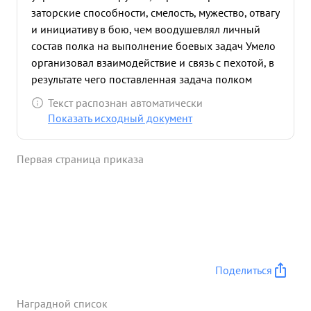
заторские способности, смелость, мужество, отвагу
и инициативу в бою, чем воодушевлял личный
состав полка на выполнение боевых задач Умело
организовал взаимодействие и связь с пехотой, в
результате чего поставленная задача полком
выполнена отлично Большинство времени
Текст распознан автоматически
находился в боевых порядках пехоты, выяснял ее
Показать исходный документ
запровы дети За этот период боев полком
уничтожено орудий - 16, минометов 12, пулеметов
Первая страница приказа
29
разрушено 8 блиндажей, разбито 2
транспортера, 84 повозки : уничтожено 535
солдат и офицеров противника. ...»
Поделиться
Наградной список