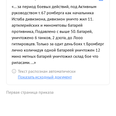
«... за период боевых действий, под Активным
руководством т. 67 ромберга как начальника
Истаба дивизиона, дивизион уничто жил 11.
артилерийских и минометовы батарей
противника, Подавлено с выше 50. батарей,
уничтожено 6 танков, 2 дзота, до Лооо
гитлировцев. Только за одит день боях т. Бромберг
лично количидуя одной батареей уничтожен 12
мино метных батарей уничтожил склад бое что
рипасами. ...»
Текст распознан автоматически
Показать исходный документ
Первая страница приказа