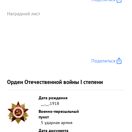
взятию нашими частями опорных пунктов
противника: Буды Гжегожевска, Фл. Марынки,
Наградной лист
Гжегожевице и другие. ...»
Поделиться
Орден Отечественной войны I степени
Дата рождения
__.__.1918
Военно-пересыльный
пункт
5 ударная армия
Дата документа