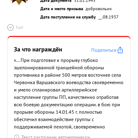
Дата документа
31.01.1945
Дата и место призыва
добровольно
Дата поступления на службу
__.08.1937
Ещё
За что награждён
Поделиться
«... При подготовке к прорыву глубоко
эшелонированной траншейной обороны
противника в районе 500 метров восточнее села
Червонка Варшавского воеводства своевременно
и умело спланировал артиллерийское
наступление группы ПП, качественно отработав
всю боевую документацию операции. в бою при
прорыве обороны 14.01.45 г. полностью
обеспечил взаимодействие группы с
поддерживаемой пехотой, своевременно
обеспечивая артиллерийский огонь по огневой
Текст распознан автоматически