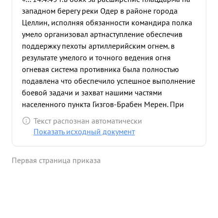
западном берегу реки Одер в районе города
Целлин, исполняя обязанности командира полка
умело организовал артнаступление обеспечив
поддержку пехоты артиллерийским огнем. в
результате умелого и точного ведения огня
огневая система противника была полностью
подавлена что обеспечило успешное выполнение
боевой задачи и захват нашими частями
населенного пункта Гизгов-Брабен Мерен. При
подготовке к прорыву глубоко эшелонированной
Текст распознан автоматически
обороны противника западнее города Кюстрин
Показать исходный документ
умело спланировал артиллерийское наступление
своевременно доведя всю документацию до
Первая страница приказа
командиров подразделений. Образцово
подготовил полка к предстоящей операции. это
обеспечило успешный прорыв обороны
противника 16.4.45 45 г. дальнейшее 7
продвижение наших частей и вход их в столицу