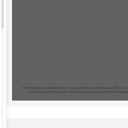
Рассекречено в соответствии с приказом Министра обороны РФ от 8 
Армии и Военно-Морского Флота за период Великой Отечественно