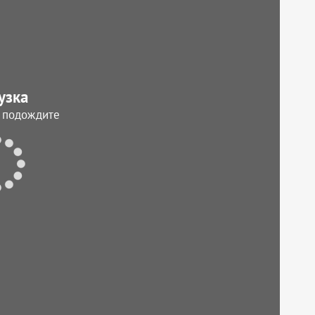
узка
, подождите