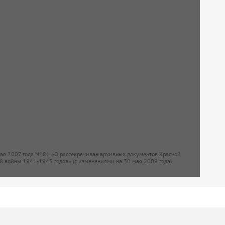
мая 2007 года N181 «О рассекречиван архивных документов Красной
й войны 1941-1945 годов» (с изменениями на 30 мая 2009 года)