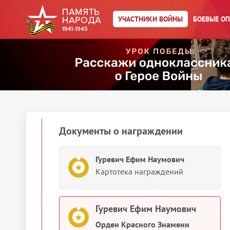
Гуревич Ефим Наумович
УЧАСТНИКИ ВОЙНЫ
БОЕВЫЕ О
Медаль «За боевые заслуги»
Гуревич Ефим Наумович
Орден Отечественной войны I
степени
1945
Документы о награждении
Гуревич Ефим Наумович
Картотека награждений
Гуревич Ефим Наумович
Орден Красного Знамени