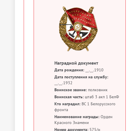
Наградной документ
Дата рождения:
__.__.1910
Дата поступления на службу:
__.__.1932
Воинское звание:
полковник
Воинская часть:
штаб 3 акп 1 БелФ
Кто наградил:
ВС 1 Белорусского
фронта
Наименование награды:
Орден
Красного Знамени
Номер документа:
575/н