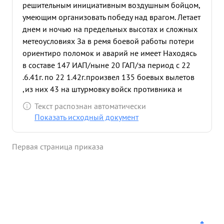
решительным инициативным воздушным бойцом,
умеющим организовать победу над врагом. Летает
днем и ночью на предельных высотах и сложных
метеоусловиях За в ремя боевой работы потери
ориентиро поломок и аварий не имеет Находясь
в составе 147 ИАП/ныне 20 ГАП/за период с 22
.6.41г. по 22 1.42г.произвел 135 боевых вылетов
,из них 43 на штурмовку войск противника и
аэродромов остальные на сопровождение и
Текст распознан автоматически
прикрывие своего базирования Провел 7
Показать исходный документ
воздушных боев, ,в результате которых в группе с
товарищами сбил 4 самолета противника. с 22
Первая страница приказа
.1.42г по 28.5 42г. находясь в составе 768 ИАП
произвел 125 боевых вылетов на ПВО Мурманска
и порта Провел 7 воздушных боев, в результате
которых в группе с товарищами сбил 5 самолетов
противника. Всего за период с начала
отечественной войны произвел 260 боевых
вылетов ,из них 43 на штурмовку войск и