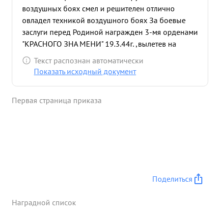
воздушных боях смел и решителен отлично
овладел техникой воздушного боях За боевые
заслуги перед Родиной награжден 3-мя орденами
"КРАСНОГО ЗНА МЕНИ" 19.3.44г. ,вылетев на
отражение массированного бомбардировочно го
Текст распознан автоматически
налета самолетов пр-ка на ж.д. узел и гор. Сарны
Показать исходный документ
до 50 самоле тов/ несмотря на превосходящие
силы пр-ка, тов. ИВАНОВ, как верный сын нашей
Первая страница приказа
Социалистическо кой Родины проникнутый
ненавистью к врагу, тактически грамотно провел
воздушный бой,в результате чего сбил 3 самолета
пр-ка, не дав самолетам пр-ка бомбить важный
ж.д. узел и гор. Сарны. ...»
Поделиться
Наградной список