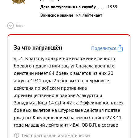
Дата поступления на службу
__.__.1939
Воинское звание
мл. лейтенант
Ещё
За что награждён
Поделиться
«... 1. Краткое, конкретное изложение личного
боевого подвига или заслуг Сначала военных
действий имеет 84 боевых вылетов из них 20
августа 1941 года.25 боевых на штурмовые
действия по войскам противника
.преимущественно в районе Алакуртти и
Западная Лица 14 СД и 42 ск. Эффективность всех
бое вых вылетов на штурмовые действия подтве
рждены Командованием наземных войск. 27.8.41
года младший лейтенант ИВАНОВ В.П. в составе
звена штурмовал наземные войска противника в
Текст распознан автоматически