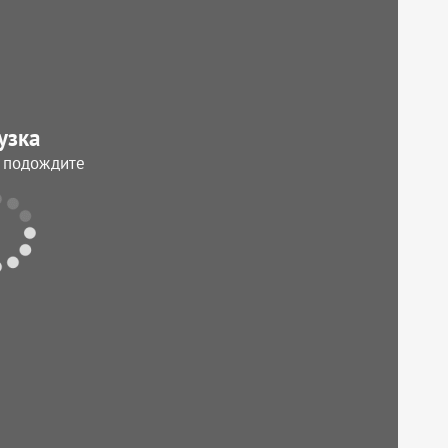
узка
, подождите