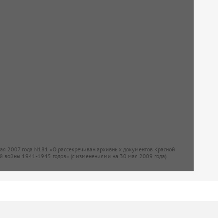
мая 2007 года N181 «О рассекречиван архивных документов Красной
й войны 1941-1945 годов» (с изменениями на 30 мая 2009 года)