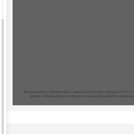
Рассекречено в соответствии с приказом Министра обороны РФ от 8 
Армии и Военно-Морского Флота за период Великой Отечественно