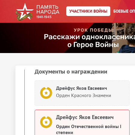
1945
УЧАСТНИКИ ВОЙНЫ
БОЕВЫЕ О
Сведения о личном составе
Дрейфус Яков Евсеевич
Списки призыва и
демобилизации
1945
Документы о награждении
Дрейфус Яков Евсеевич
Орден Красного Знамени
Дрейфус Яков Евсеевич
Орден Отечественной войны I
степени