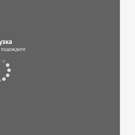
узка
, подождите