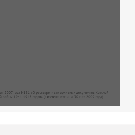
мая 2007 года N181 «О рассекречиван архивных документов Красной
й войны 1941-1945 годов» (с изменениями на 30 мая 2009 года)