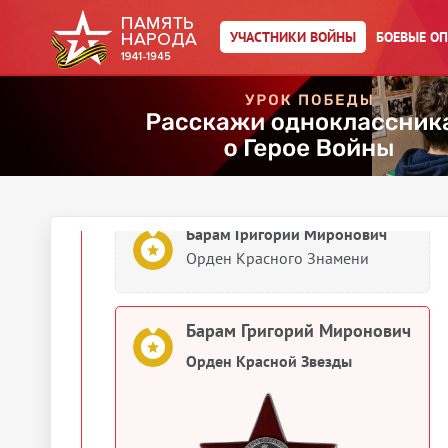
УЧАСТНИКИ ВОЙНЫ
БОЕВЫЕ О
1945
Документы о награждении
Барам Григорий Миронович
Медаль «За боевые заслуги»
Барам Григорий Миронович
Орден Красного Знамени
Барам Григорий Миронович
Орден Красной Звезды