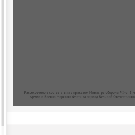
Рассекречено в соответствии с приказом Министра обороны РФ от 8 
Армии и Военно-Морского Флота за период Великой Отечественно