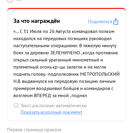
За что награждён
Поделиться
«... С 31 Июля по 26 Августа командовал полком
находился на передовых позициях руководил
наступательными операциями: В тяжелую минуту
боях за деревню ЗЕЛЕНИЧЕНО ,когда противник
открыл сильный ураганный минометный и
пулеметный огонь кр-цы залегли и не могли
поднять голову. -подполковник МЕТРОПОЛЬСКИЙ
Н.В. выдвинулся на передовую позицию личным
примером воодушевил бойцов и командиров с
возглеом ВПЕРЕД за мной ,поднял
наступательный порыв у бойцов быстрым рывком
Текст распознан автоматически
занял деревню Зеленичино ,Юшнево Клешнево
Показать исходный документ
Мосягино, уничтожено до 200 немецких солдат и
офицеров взяты трофеи 8 ручных и ст. пулеметов,
Первая страница приказа
две противотанковых пушки продовольственный