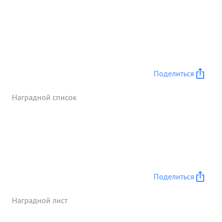
склад и много других боеприпасов. ...»
Поделиться
Наградной список
Поделиться
Наградной лист