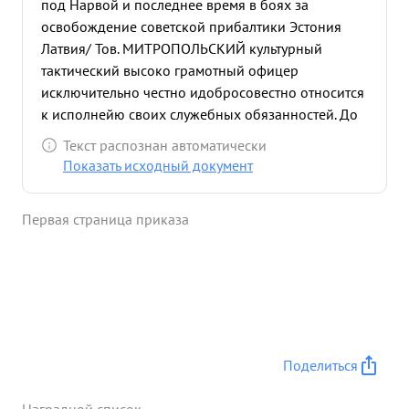
под Нарвой и последнее время в боях за
освобождение советской прибалтики Эстония
Латвия/ Тов. МИТРОПОЛЬСКИЙ культурный
тактический высоко грамотный офицер
исключительно честно идобросовестно относится
к исполнейю своих служебных обязанностей. До
начала боевых действих тов. МИТРОПОЛЬСКИЙ
Текст распознан автоматически
првел исключительно большую работу по
Показать исходный документ
сколачиванию войск по боевой тренировки
личного Борствия умело передовая свой большой
Первая страница приказа
боевой опыт и знания офицерскому составу. по
время наступательных боев дивизии выполняя
мри задания проделал огромную работу по
руководству боевыми операциями частей
дивизии Тов. МИТРОПОЛЬСКИЙ повседневно
находился в частях и подразделениях дивизии
лично на месте руководил боевыми действиями
Поделиться
показывая при этом примеры храбрости,
мужества и умения спокойно разбираться в