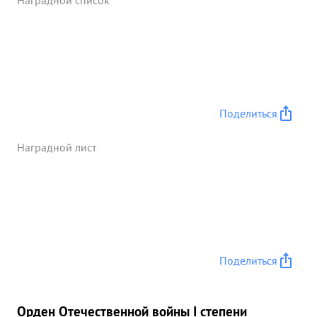
Наградной список
сложнойбоевой обстановке дать практическое
указание и потребовать выполнение боевой
задачи. 14 сентября 1944г. при форсировании
реки Охне - Инго тов. МИТРОПОЛЬСКИЙ лично
руководил строительством переправы, под
исключительно сильным артминометным огнем и
бомбежкой авиации противника не считаясь ни с
Поделиться
чем упорно добивался выполнения боевого
приказа тем самым обеспечил перевправу боевой
Наградной лист
техника через реку. в последующих боях тов.
МИТРОПОЛЬСКИЙ выполнял самые
ответственные боевые поручения, находясь все
время в частяхи подразделениях в любых
условиях боевой обстановки показывая пример
стойкости, мужеств точного четкого выполнения
Поделиться
боевых приказов. ...»
Орден Отечественной войны I степени