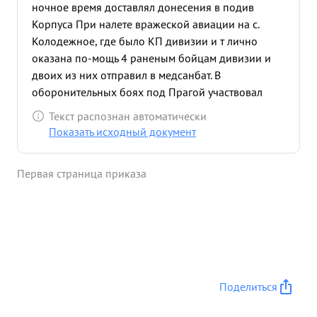
ночное время доставлял донесения в подив
Корпуса При налете вражеской авиации на с.
Колодежное, где было КП дивизии и т лично
оказана по-мощь 4 раненым бойцам дивизии и
двоих из них отправил в медсанбат. В
оборонительных боях под Прагой участвовал
создании жестной обороны на участке 282 с п где
Текст распознан автоматически
рыя траншеи на переднем крае обороны. Работая
Показать исходный документ
Номсоргом, Комсомольской организации
Управления дивизии много Комсомольцев
Первая страница приказа
подготовил для. передачи партию. чтой ...»
Поделиться