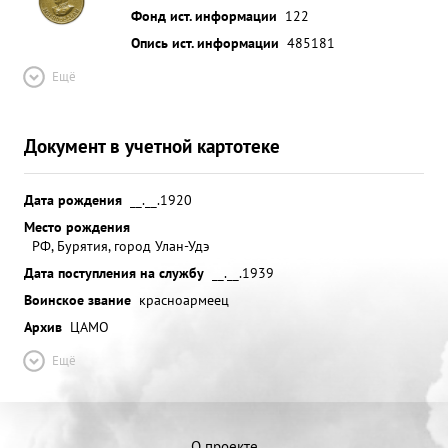
Фонд ист. информации
122
Опись ист. информации
485181
Ещё
Документ в учетной картотеке
Дата рождения
__.__.1920
Место рождения
РФ, Бурятия, город Улан-Удэ
Дата поступления на службу
__.__.1939
Воинское звание
красноармеец
Архив
ЦАМО
Ещё
О проекте