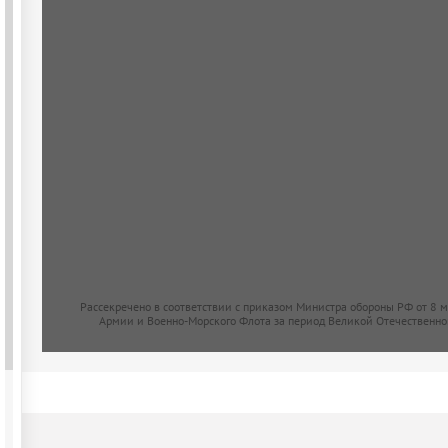
Рассекречено в соответствии с приказом Министра обороны РФ от 8 
Армии и Военно-Морского Флота за период Великой Отечественно