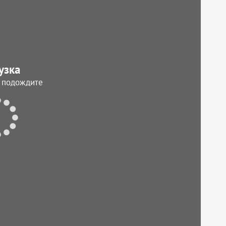
узка
, подождите