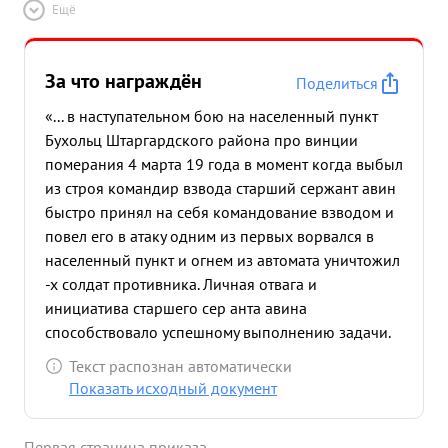
Ещё
За что награждён
Поделиться
«... в наступательном бою на населенный пункт
Бухольц Штаргардского района про винции
померания 4 марта 19 года в момент когда выбыл
из строя командир взвода старший сержант авин
быстро принял на себя командование взводом и
повел его в атаку одним из первых ворвался в
населенный пункт и огнем из автомата уничтожил
-х солдат противника. Личная отвага и
инициатива старшего сер анта авина
способствовало успешному выполнению задачи.
...»
Текст распознан автоматически
Показать исходный документ
Первая страница приказа