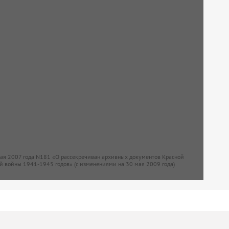
мая 2007 года N181 «О рассекречиван архивных документов Красной
й войны 1941-1945 годов» (с изменениями на 30 мая 2009 года)