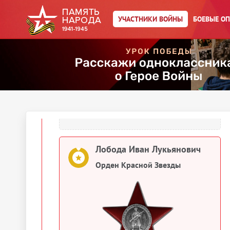
Упоминается в 11 документах:
Выберите документ ниже
УЧАСТНИКИ ВОЙНЫ
БОЕВЫЕ О
1944
Документы о награждении
Лобода Иван Лукьянович
Картотека награждений
Лобода Иван Лукьянович
Орден Красной Звезды