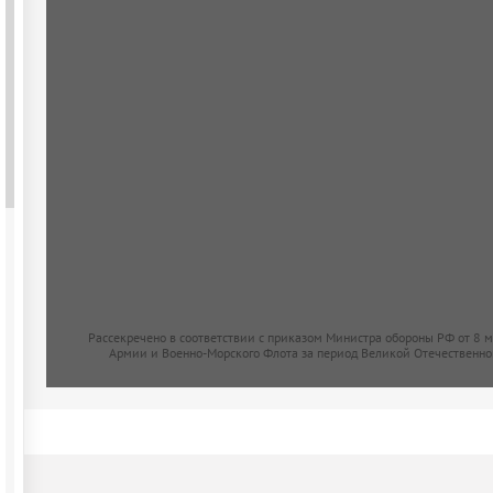
Рассекречено в соответствии с приказом Министра обороны РФ от 8 
Армии и Военно-Морского Флота за период Великой Отечественно