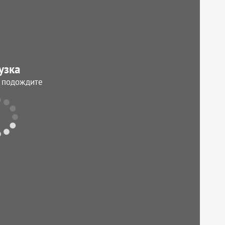
узка
, подождите