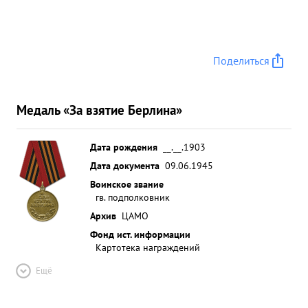
взято в плен- до 700 солдат и офицеров
противника и освобождено около 17 ООО
граждан разных национальностей Кроме того
Поделиться
уничтожено более 1 ООО солдат и офицеров
против разбито много танков самоходок орудий
пулеметов и другой техники. реки Шпрее с
Медаль «За взятие Берлина»
малыми ...»
Дата рождения
__.__.1903
Дата документа
09.06.1945
Воинское звание
гв. подполковник
Архив
ЦАМО
Фонд ист. информации
Картотека награждений
Ещё