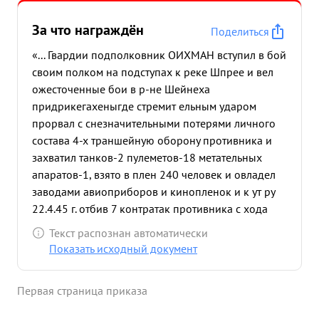
За что награждён
Поделиться
«... Гвардии подполковник ОИХМАН вступил в бой
своим полком на подступах к реке Шпрее и вел
ожесточенные бои в р-не Шейнеха
придрикегахеныгде стремит ельным ударом
прорвал с снезначительными потерями личного
состава 4-х траншейную оборону противника и
захватил танков-2 пулеметов-18 метательных
апаратов-1, взято в плен 240 человек и овладел
заводами авиоприборов и кинопленок и к ут ру
22.4.45 г. отбив 7 контратак противника с хода
вплавь лодками и плотами первый с ротой
Текст распознан автоматически
форсировал р. Шперее и вступил в уличные бои
Показать исходный документ
за г. Капеник, зах ватил плацдарм на западном
берегу реки. Противник чтобы вернуть важный
Первая страница приказа
стра тегический пункт ликвидировать
захваченный плацдарм и столкнуть в р. Шпрее