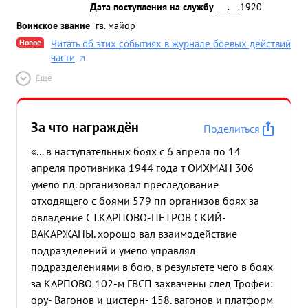
Дата поступления на службу
__.__.1920
Воинское звание
гв. майор
Новое
Читать об этих событиях в журнале боевых действий
части
Ещё
За что награждён
Поделиться
«... в наступательных боях с 6 апреля по 14
апреля противника 1944 года т ОИХМАН 306
умело пд. организовал преследование
отходящего с боями 579 пп организов боях за
овладение СТ.КАРПОВО-ПЕТРОВ СКИЙ-
ВАКАРЖАНЫ. хорошо вал взаимодействие
подразделений и умело управлял
подразделениями в бою, в результете чего в боях
за КАРПОВО 102-м ГВСП захвачены след Трофеи:
ору- Вагонов и цистерн- 158. вагонов и платформ