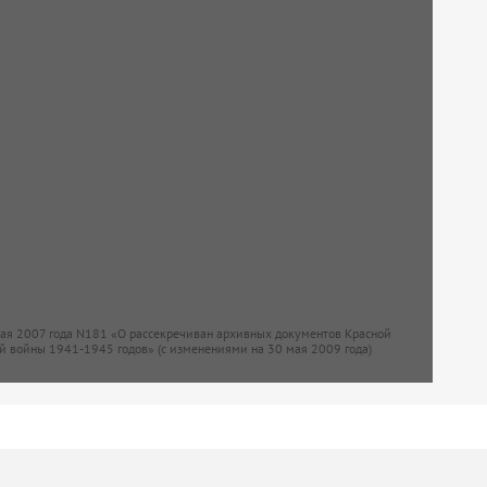
мая 2007 года N181 «О рассекречиван архивных документов Красной
й войны 1941-1945 годов» (с изменениями на 30 мая 2009 года)