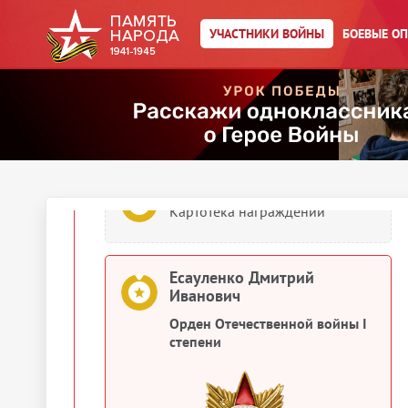
Есауленко Дмитрий Иванович
Орден Славы III степени
УЧАСТНИКИ ВОЙНЫ
БОЕВЫЕ О
Есауленко Дмитрий Иванович
Картотека награждений
Есауленко Дмитрий Иванович
Картотека награждений
Есауленко Дмитрий
Иванович
Орден Отечественной войны I
степени