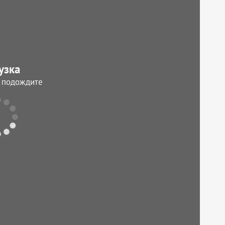
узка
, подождите