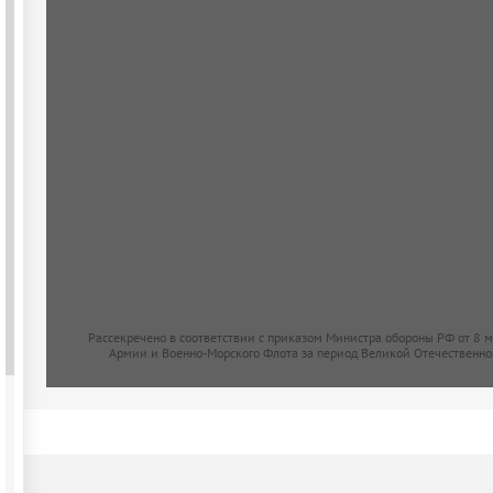
Рассекречено в соответствии с приказом Министра обороны РФ от 8 
Армии и Военно-Морского Флота за период Великой Отечественно