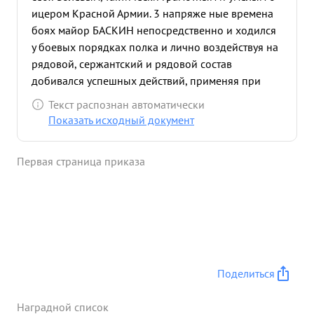
ицером Красной Армии. 3 напряже ные времена
боях майор БАСКИН непосредственно и ходился
у боевых порядках полка и лично воздействуя на
рядовой, сержантский и рядовой состав
добивался успешных действий, применяя при
этом сталинское искусство вождения войск
Текст распознан автоматически
обхода с Флангов по нанесению ударов по
Показать исходный документ
скоплению живой силы и технини противника,
обеспечивал быстрое и своевременное
Первая страница приказа
продвижение стрелковых частей проявляя при
этом лично образцы мужества и тваги. за время
боевых действий с 10 по 18 Февраля 1944 года
огневыми средст полка у ичтожено орудий
разных калибров свыше 50, огневых точек - 75, а
также уничтожено живой с илы противник 1
опыше 1.000 причи солдат и офицеров
Поделиться
противника. Благодаря успешных действий полка
совместно со стрелковыми частями 24 Стрелковой
Наградной список