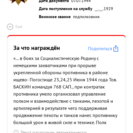
Дата документа
07.07.1944
Дата поступления на службу
__.__.1929
Воинское звание
подполковник
Ещё
За что награждён
Поделиться
«... в боях за Социалистическую Родину с
немецкими захватчиками при прорыве
укрепленной обороны противника в районе
ищево- Погостище 23,24,25 Июня 1944 года Тов.
БАСКИН командуя 768 САП., при контратак
противника умело организовал управление
полком и взаимодействие с танками, пехотой и
артиллерией в результате чего поддерживая
продвижение пехоты и танков нанес противнику
большой урон в живой силе и технике. Полк
уничтожил орудий "Фердинанд" -2, танков
Текст распознан автоматически