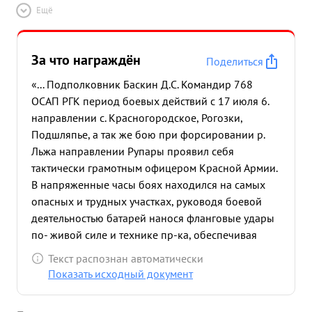
Ещё
За что награждён
Поделиться
«... Подполковник Баскин Д.С. Командир 768
ОСАП РГК период боевых действий с 17 июля 6.
направлении с. Красногородское, Рогозки,
Подшляпье, а так же бою при форсировании р.
Льжа направлении Рупары проявил себя
тактически грамотным офицером Красной Армии.
В напряженные часы боях находился на самых
опасных и трудных участках, руководя боевой
деятельностью батарей нанося фланговые удары
по- живой силе и технике пр-ка, обеспечивая
быстрое продвижение подразделений 157 и 159
Текст распознан автоматически
ГСП. 53 16 С Д. проявляя личные образцы
Показать исходный документ
мужества и отваги. За время наступательных боев
лично руководил 1 огневыми средствами полка в