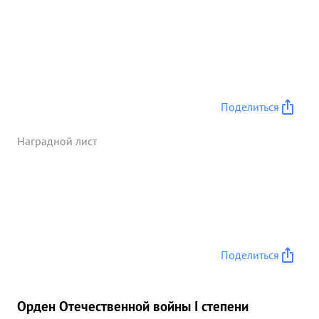
атчинской дивизии в районе дер. КОШАРОВО -
ПОЧАГ-КОВРОВО захвач ны следующие трофеи:
омашин свыше РОО мотоциклов 75 орудий
разных калибров - свыше 60 десятки пу леметов,
минометов и другого стрелков го вооружения. На
поле боях противник оставил только убитыми
свыше 300 трупов солдат и офицеров. За умелое
Поделиться
руководство боевыми действиями полка
проявление ...»
Наградной лист
Поделиться
Орден Отечественной войны I степени