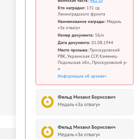
Воинская часть:
482 сп
Кто наградил:
131 сд
Ленинградского фронта
Наименование награды:
Медаль
«За отвагу»
Номер документа:
56/н
Дата документа:
01.08.1944
Место призыва:
Проскуровский
РВК, Украинская ССР, Каменец-
Подольская обл., Проскуровский р-
н
Информация об архиве+
Фельд Михаил Борисович
Медаль «За отвагу»
Фельд Михаил Борисович
Медаль «За отвагу»