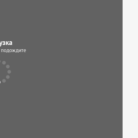
узка
, подождите