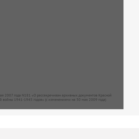
мая 2007 года N181 «О рассекречиван архивных документов Красной
й войны 1941-1945 годов» (с изменениями на 30 мая 2009 года)