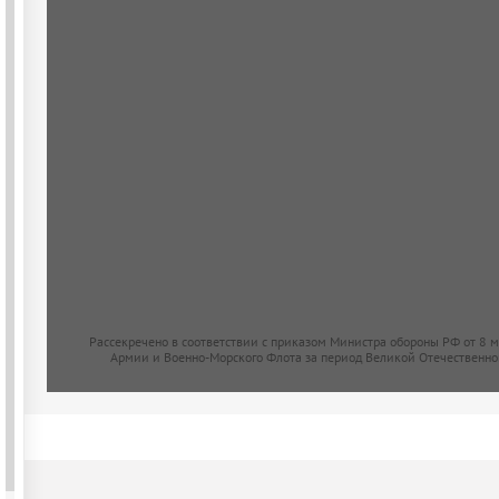
Рассекречено в соответствии с приказом Министра обороны РФ от 8 
Армии и Военно-Морского Флота за период Великой Отечественно