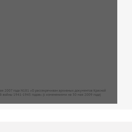
мая 2007 года N181 «О рассекречиван архивных документов Красной
й войны 1941-1945 годов» (с изменениями на 30 мая 2009 года)