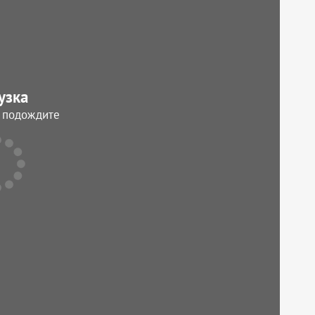
узка
, подождите