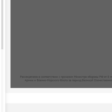
Рассекречено в соответствии с приказом Министра обороны РФ от 8 
Армии и Военно-Морского Флота за период Великой Отечественно