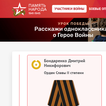
Бандоренко Дмитрий
УЧАСТНИКИ ВОЙНЫ
БОЕВЫЕ О
Никифорович
Медаль «За отвагу»
Бондаренко Дмитрий
Никифорович
Орден Славы III степени
Бондаренко Дмитрий
Никифорович
Орден Славы II степени