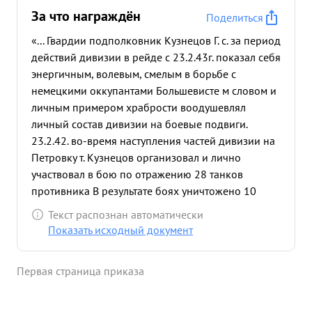
За что награждён
Поделиться
«... Гвардии подполковник Кузнецов Г. с. за период
действий дивизии в рейде с 23.2.43г. показал себя
энергичным, волевым, смелым в борьбе с
немецкими оккупантами Большевисте м словом и
личным примером храбрости воодушевлял
личный состав дивизии на боевые подвиги.
23.2.42. во-время наступления частей дивизии на
Петровку т. Кузнецов организовал и лично
участвовал в бою по отражению 28 танков
противника В результате боях уничтожено 10
танков, а остальных танко с танкисты в панике
Текст распознан автоматически
бежали оставив исправные танки, к оторые взяты
Показать исходный документ
частями дивизии как трофеи В этом же бою
уничтожено до 100 фашистских солдат и
Первая страница приказа
офицеров 28.12.42. при наступлении частей
дивизии на Сиволобово т Кузнецов организовал
и, лично участвовал по отражению Ефашистских