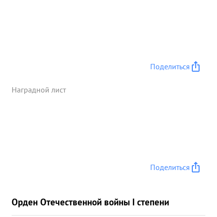
точек - 6. Разрушено: дзотов - 5. блиндажей -
Подбито: тан- "Фердинандов" - 2. Подавлен огонь:
105мм. арт. батарей - , /ЭММ. ков арт. батарей -
2.28104мм. минбатарей - о, ...»
Поделиться
Наградной лист
Поделиться
Орден Отечественной войны I степени