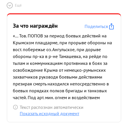
Ещё
За что награждён
Поделиться
«... Тов. ПОПОВ за период боевых действий на
Крымском плацдарме, при прорыве обороны на
вост. побережье оз. Ангульское, при дорыве
обороны пр-ка в р-не Тамашевка, на рейде по
тылам и коммуникациям противника в боях за
освобождение Крыма от немецко-румынских
захватчиков руководя боевыми действиями
презирая смерть находился непосредственно в
боевых порядках полков бригады и танковых
частей. Под арт. мин. огнем и воздействием
авиации лично наблюдая за полем боях управлял
Текст распознан автоматически
полками бригады выполняя волю командования
Показать исходный документ
наносил противнику удара там где именно он был
решающим. в нас. пункте Марьино тов. ПОПОВ