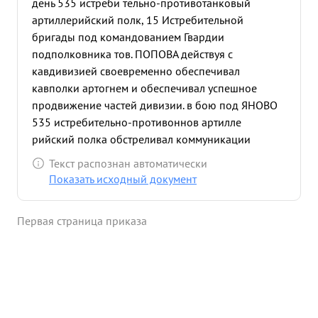
день 535 истреби тельно-противотанковый
артиллерийский полк, 15 Истребительной
бригады под командованием Гвардии
подполковника тов. ПОПОВА действуя с
кавдивизией своевременно обеспечивал
кавполки артогнем и обеспечивал успешное
продвижение частей дивизии. в бою под ЯНОВО
535 истребительно-противоннов артилле
рийский полка обстреливал коммуникации
противника в Восточной Прус сии и нес службу
Текст распознан автоматически
ПТО. Обеспечил артогнем кавполки при
Показать исходный документ
вторжении в Восточную Пруссию. В бою под
городом АЛЛЕНШТАЙН обеспечил кавполкам бой
Первая страница приказа
за овладение городом. Огнем своей артиллерии
уничтожил большое количество пехоты
противника и их техники. Сам волевой и храбрый
командир. ...»