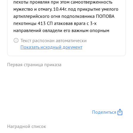
пехоты проявляя при этом самоотверженность
мужество и отмагу. 10.44г. под прикрытие умелого
артиллерийского огня подполковника ПОПОВА
пехотинцы 413 СП атаковав врага с 3-х
направлений овладели его важным опорным
пунктом - Напюрки. Несмотря на то, что
Текст распознан автоматически
противник предпринял отчайные попытки
Показать исходный документ
задержаться на промежуточных оборонительных
рубежах, оставляя в засаде штурмующие огневые
Первая страница приказа
точки, тв. подполковник ПОПОВ выдвигая свои
орудия вперед, в упор огнем прямой наводки
уничтожал, их, расчищая путь поддерживаемой
пехоте. владев этим опорным пунктом,
подразделения тов. ПОПОВА отбили в контратак
противника. Все попытки противника
восстановить положение, потерпели неудачу. па
Поделиться
подступах к опорному пункту Напюрки огнем
полка уничтожено: до 200 гитлеровцев ПГ Срудий
Наградной список
- 8, 81 4 мм. минбатарей 9 4. огневых пулеметных