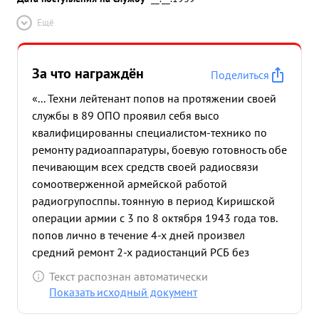
Ещё
За что награждён
Поделиться
«... Техни лейтенант попов на протяжении своей
службы в 89 ОПО проявил себя высо
квалифицированны специалистом-технико по
ремонту радиоаппаратуры, боевую готовность обе
печивающим всех средств своей радиосвязи
сомоотверженной армейской работой
радиогрупосппы. тоянную в период Киришской
операции армии с 3 по 8 октября 1943 года тов.
попов лично в течение 4-х дней произвел
средний ремонт 2-х радиостанций РСБ без
прекращения их работы в радиосетях. Ремонт
Текст распознан автоматически
произведен высококачественно и раньше
Показать исходный документ
установленного срока на 2-е суток. с 30 декабря