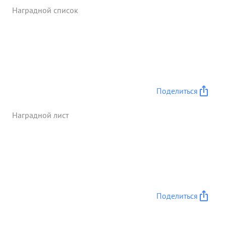
захватовая большов количество Пленных. В
Наградной список
районе хутор Воинки тов Попов совместно с
командиром батальона поднял пехоту в атаку тём
самым обратил противник нач в бегство
обеспечив ботальону продвижение № в перед.
Тов. Попов за отличное боевые действия действия
на Заподном тогожъ фронте в 1941 году
награжден "орденом" Красная Звезда" ...»
Поделиться
Наградной лист
Поделиться