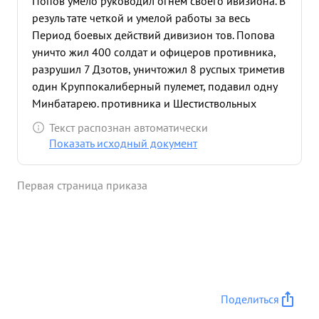
Попов умело руководил огнем своего ивизиона. В
резуль тате четкой и умелой работы за весь
Период боевых действий дивизион тов. Попова
уничто жил 400 солдат и офицеров противника,
разрушил 7 Дзотов, уничтожил 8 руспых триметив
один Круппокалиберный пулемет, подавил одну
Минбатарею. противника и Шестиствольных
миномет отразил 16 контратак противника. Тов.
Текст распознан автоматически
Попов Сосредотачивая огонь своего дивизиона
Показать исходный документ
Сам лично в районе Сухой- Лог отразил две
крупных контратаки противника. Артрасведкой
Первая страница приказа
дивизиона Захвачено пять пленных из них два
офицера. На протяжении всего периода боях тов.
Попов находился беспрерывно с командиром
батальона наблюдал За действиями своей пехоты
а своевременно подавлял огневые точки на
участке своего ботальона тем самым давая возмо
жность успешно продвигатся вперед своей
Поделиться
пеютес малыми потерями розя противника и