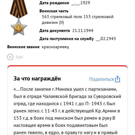
Дата рождения
__.__.1929
Воинская часть
563 стрелковый полк 153 стрелковой
дивизии (II)
Дата документа
21.11.1944
Дата поступления на службу
__.02.1943
Воинское звание
красноармеец
Ещё
За что награждён
Поделиться
«... После занятия г. Минека ушел с партизанами,
был в отрядя Чалаевской бригада за Суворовский
отряд, где находился с 1941 г. до П- 1943 г. был
ранен легко. с 11-43 г. в действующей Кр. Армии в
153 г.д. в боях под минском был ремен в руку В
настоящее время в боях подавиетовым был
ранен тяжело, в едро, в праву го нагу и в правый