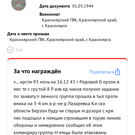
Дата документа
01.03.1944
Военкомат
Красноярский ГВК, Красноярский край,
г. Красноярск
Дата и место призыва
Красноярский ГВК, Красноярский край, г. Красноярск
Ещё
За что награждён
Поделиться
«... крсти 93 ночь на 16.12 43 г Рядовой Б ерзон в
мес те с гру той 8 Р азв ед чиков получил задание
по захвату п ленного группа прошла в тыл проти
вника на 3-4 км. в р-не д Лазаревка Ки ско
области Берзон буду чи старши м дозора с кри
тио подошол к немцам строившим в торую линию
обороны и немедленно сообщил об этом
командиру группы Н емцы были атакованы