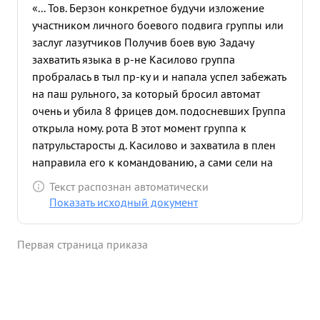
«... Тов. Берзон конкретное будучи изложение
участником личного боевого подвига группы или
заслуг лазутчиков Получив боев вую Задачу
захватить языка в р-не Касилово группа
пробралась в тыл пр-ку и и напала успел забежать
на паш рульного, за который бросил автомат
очень и убила 8 фрицев дом. подосневших Группа
открыла ному. рота В этот момент группа к
патрульстаросты д. Касилово и захватила в плен
направила его к командованию, а сами сели на
прор вавшиеся танки в деревню и указы вая
Текст распознан автоматически
танкистам цели помогали им в их под влении
Показать исходный документ
Ворвавшись в сад где отсей реливалась большая
группа пр-ка шки находу со вмесностанкистами
Первая страница приказа
растрелями до 15 фрицев и взяли в плен 5
солдает и вложив их на танки продолжали бой. В
бою был подорван на мине один наш танк, где
группа под огнем помогала танкистам вывести
Смелый решительный молодой разведчик предан