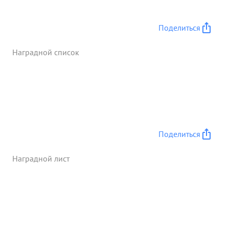
партии Ленина Сталина нашему правительству
Достоен правительственной ...»
Поделиться
Наградной список
Поделиться
Наградной лист