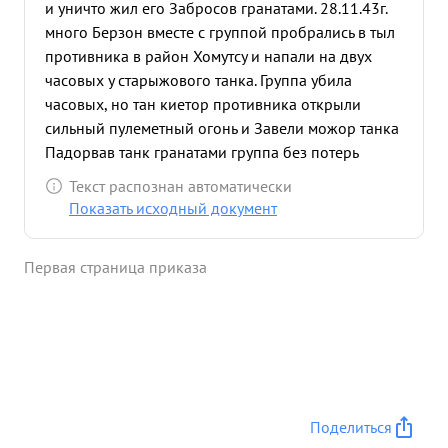
и уничто жил его Забросов гранатами. 28.11.43г.
много Берзон вместе с группой пробрались в тыл
противника в район Хомутсу и напали на двух
часовых у старыжового танка. Группа убила
часовых, но тан киетор противника открыли
сильный пулеметный огонь и Завели можор танка
Падорвав танк гранатами группа без потерь
вернулась в свое расположение. В ночь на
Текст распознан автоматически
2.12.43г. рядовой Берзин вместе с гру той
Показать исходный документ
получили задачу взять языка в районе Вильшка.
Группа пришла в тыл противника и устраила
Первая страница приказа
засаду ни дорога Вильшка Хомутец. через
некоторое время группа Заметила следывавшую
по дораге легковую автомашину и открыли по
ней автоматный и гранатный Понь. и убили двух
солдат, Находясь в группе захвата рядавой
Берзон одним из первых блосился к автомашина
и захватия пленного водителя Тов. Машины. Боев
Поделиться
...»