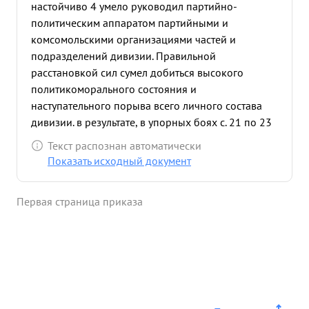
настойчиво 4 умело руководил партийно-
политическим аппаратом партийными и
комсомольскими организациями частей и
подразделений дивизии. Правильной
расстановкой сил сумел добиться высокого
политикоморального состояния и
наступательного порыва всего личного состава
дивизии. в результате, в упорных боях с. 21 по 23
февраля 1944 года при форсировании р. ДНЕПР
Текст распознан автоматически
личным составом частей проявлен Массовый
Показать исходный документ
героизм. За время боев нет ни одного случая
проявления трусости и чрезвычайных
Первая страница приказа
происшествий. Со стороны подполковника
КУЗЬМИЧА проявлена большая забота о раненых,
о питании бойцев и оказании помощи тылам
дивизии в подвозе боеприпасов и
продовольствия Во время боев политическая
работа которой умело руководил тов. КУЗЬМИЧ,
выезжая в действующие части, не ослабевала. в