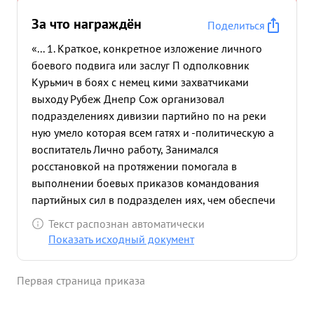
За что награждён
Поделиться
«... 1. Краткое, конкретное изложение личного
боевого подвига или заслуг П одполковник
Курьмич в боях с немец кими захватчиками
выходу Рубеж Днепр Сож организовал
подразделениях дивизии партийно по на реки
ную умело которая всем гатях и -политическую а
воспитатель Лично работу, Занимался
росстановкой на протяжении помогала в
выполнении боевых приказов командования
партийных сил в подразделен иях, чем обеспечи
,ал высокий наступательный порыв бойцов и
Текст распознан автоматически
офицеров. 15 боях 25 27. ноября 1943 года за
Показать исходный документ
районный центр и крупный опорный пункт
немцев месточно Журавили Гомельской области
Первая страница приказа
подполковник Кузьмич лично проводил еседы на
исходном Рубеже для атаки во наступающих