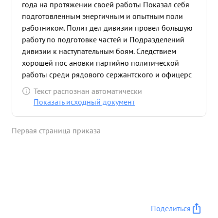
года на протяжении своей работы Показал себя
подготовленным энергичным и опытным поли
работником. Полит дел дивизии провел большую
работу по подготовке частей и Подразделений
дивизии к наступательным боям. Следствием
хорошей пос ановки партийно политической
работы среди рядового сержантского и офицерс
кого состава, воспитания у них любви и нашей
Текст распознан автоматически
Родине большевистской партии глубокой
Показать исходный документ
ненависти к немецко фашистским захватчикам
рядовой сержантский и офицерский состав див
Первая страница приказа
1зии успешно выполнил и выполня ет боевые
задания коман дования. в этом болюшие заслуги
Начальника олитотдела дивизии. тов. КУЗЬМИЧ-в
боевых условиях ведет с бы смело и мужес енно,
1-е часто бывает час ах и подразделениях
оказывает им практическую Гомошт в работе.
Учитывая боевые заслуги по выполнению боевых
Поделиться
приказов командова нин в борьбе с немецкими