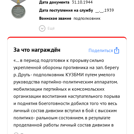
Дата документа
31.10.1944
Дата поступления на службу
__.__.1939
Воинское звание
подполковник
Ещё
За что награждён
Поделиться
«... в период подготовки к прорыву сильно
укрепленной обороны противника на зап. берегу
р. Друть - подполковник КУЗБМИ путем умелого
руководства партийно-политическим аппаратом.
мобилизации пертийных и комсомольских
организации воспитания наступательного порыва
и поднятия боеготовности добился того что весь
личный состав дивизии вступил в бой с высоким
политико- ральноым состоянием. в результате
проделанной работы личный состав дивизии в
напря женных боях по прорыву обороны