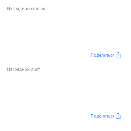
захватчиками подполковник КУЗМИЧ достоин
Наградной список
правительственной награды ордена "Красное
Знамя". ...»
Поделиться
Наградной лист
Поделиться