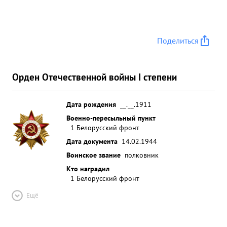
технике. 7-9 декабря 1943 года в боях по Захвабу
деревни Захаренки Малые 2 орки и Узники
подполковник Кузьмич находился в наступающих
Поделиться
подразделениях 1020 стрелкового полка где
организовал паршийно политическу ю Работу За
личное мужество и отвагу и умелую организацию
Орден Отечественной войны I степени
паршийко политической и воспитательной
Работы в частях дивизии, способст вовавшей
успешным Действиям наших частей ...»
Дата рождения
__.__.1911
Военно-пересыльный пункт
1 Белорусский фронт
Дата документа
14.02.1944
Воинское звание
полковник
Кто наградил
1 Белорусский фронт
Ещё