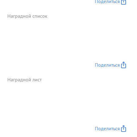
Поделиться
этих боях части дивизии форсировали р. ДНЕПР
успешно прорвали сильно укрепленную оборону
Наградной список
немцев на его правом берегу, прошли с боями
свыше 22 км и обеспечили захват. гор. РОГАЧЕВ.
При этом захвачены большие трофеи и пленные.
Уничтожено свыше 600 солдат и офицеров
противника. ...»
Поделиться
Наградной лист
Поделиться