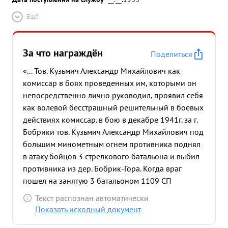
Ещё
За что награждён
Поделиться
«... Тов. Кузьмич Александр Михайлович как
комиссар в боях проведенных им, которыми он
непосредственно лично руководил, проявил себя
как волевой бесстрашный решительный в боевых
действиях комиссар. в бою в декабре 1941г. за г.
Бобрики тов. Кузьмич Александр Михайлович под
большим минометным огнем противника поднял
в атаку бойцов 3 стрелкового батальона и выбил
противника из дер. Бобрик-Гора. Когда враг
пошел на занятую 3 батальоном 1109 СП
деревню Бобрик- Гора контратакой тов. Кузьмич
Текст распознан автоматически
сам лично из станкового пулемета рассеял
Показать исходный документ
противника. В бою 31 декабря за г. Белев тов.