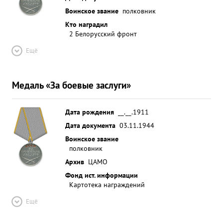
нанесла большая огромные работа потери со
Воинское звание
полковник
стороны врагу в Политотдела живой силе дивизии
и технике по Особенподготовке всего личного
Кто наградил
2 Белорусский фронт
состава по овладению сильно укрепленного
плецдар- Ма немцев и взятии города Остроление.
Ещё
комсеме боевой руководство настойчивую
мобилизацию партийных и ...»
Медаль «За боевые заслуги»
Дата рождения
__.__.1911
Дата документа
03.11.1944
Воинское звание
полковник
Архив
ЦАМО
Фонд ист. информации
Картотека награждений
Ещё