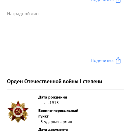
взятию нашими частями опорных пунктов
противника: Буды Гжегожевска, Фл. Марынки,
Наградной лист
Гжегожевице и другие. ...»
Поделиться
Орден Отечественной войны I степени
Дата рождения
__.__.1918
Военно-пересыльный
пункт
5 ударная армия
Дата документа