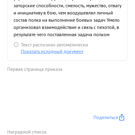
заторские способности, смелость, мужество, отвагу
и инициативу в бою, чем воодушевлял личный
состав полка на выполнение боевых задач Умело
организовал взаимодействие и связь с пехотой, в
результате чего поставленная задача полком
выполнена отлично Большинство времени
Текст распознан автоматически
находился в боевых порядках пехоты, выяснял ее
Показать исходный документ
запровы дети За этот период боев полком
уничтожено орудий - 16, минометов 12, пулеметов
Первая страница приказа
29
разрушено 8 блиндажей, разбито 2
транспортера, 84 повозки : уничтожено 535
солдат и офицеров противника. ...»
Поделиться
Наградной список