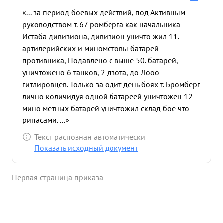
«... за период боевых действий, под Активным
руководством т. 67 ромберга как начальника
Истаба дивизиона, дивизион уничто жил 11.
артилерийских и минометовы батарей
противника, Подавлено с выше 50. батарей,
уничтожено 6 танков, 2 дзота, до Лооо
гитлировцев. Только за одит день боях т. Бромберг
лично количидуя одной батареей уничтожен 12
мино метных батарей уничтожил склад бое что
рипасами. ...»
Текст распознан автоматически
Показать исходный документ
Первая страница приказа