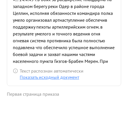
западном берегу реки Одер в районе города
Целлин, исполняя обязанности командира полка
умело организовал артнаступление обеспечив
поддержку пехоты артиллерийским огнем. в
результате умелого и точного ведения огня
огневая система противника была полностью
подавлена что обеспечило успешное выполнение
боевой задачи и захват нашими частями
населенного пункта Гизгов-Брабен Мерен. При
подготовке к прорыву глубоко эшелонированной
Текст распознан автоматически
обороны противника западнее города Кюстрин
Показать исходный документ
умело спланировал артиллерийское наступление
своевременно доведя всю документацию до
Первая страница приказа
командиров подразделений. Образцово
подготовил полка к предстоящей операции. это
обеспечило успешный прорыв обороны
противника 16.4.45 45 г. дальнейшее 7
продвижение наших частей и вход их в столицу