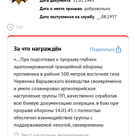
Дата документа
31.01.1945
Дата и место призыва
добровольно
Дата поступления на службу
__.08.1937
Ещё
За что награждён
Поделиться
«... При подготовке к прорыву глубоко
эшелонированной траншейной обороны
противника в районе 500 метров восточнее села
Червонка Варшавского воеводства своевременно
и умело спланировал артиллерийское
наступление группы ПП, качественно отработав
всю боевую документацию операции. в бою при
прорыве обороны 14.01.45 г. полностью
обеспечил взаимодействие группы с
поддерживаемой пехотой, своевременно
обеспечивая артиллерийский огонь по огневой
Текст распознан автоматически