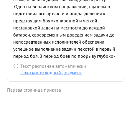
.Одер на Берлинском направлении, тщательно
подготовил все артчасти и подразделения к
предстоящим боям
конкретной и четкой
постановкой задач на местности до каждой
батареи, своевременным доведением задачи до
непосредтвенных исполнителей обеспечил
успешное выполнение задачи пехотой в первый
период боя. В период боев по прорыву глубоко-
эшелонированной позиционной обороны немцев
Текст распознан автоматически
прикрывающей подступы к г. Берлин с плацдарма
Показать исходный документ
на р .Одер западнее Кюстрина и преследование
немцев на подступах к Берлину и в уличных в
Первая страница приказа
пригородах и собственно Берлине-артиллерия
дивизии и усиления под командование тов.
Карлинского С.А. отлично справилась с
поставленными перед ней задачами. в течение 16
и 17 апреля 1945 г. артиллерия дивизии следуя
непосредственно в боевых порядках пехоты, под