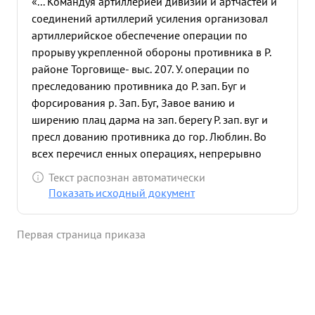
«... Командуя артиллерией дивизии и артчастей и
соединений артиллерий усиления организовал
артиллерийское обеспечение операции по
прорыву укрепленной обороны противника в Р.
районе Торговище- выс. 207. У. операции по
преследованию противника до Р. зап. Буг и
форсирования р. Зап. Буг, Завое ванию и
ширению плац дарма на зап. берегу Р. зап. вуг и
пресл дованию противника до гор. Люблин. Во
всех перечисл енных операциях, непрерывно
находился на передовых НП в боевых порядках
Текст распознан автоматически
пехоты, лично управлся огнем артилл ерийских
Показать исходный документ
групп и организуя артиллерий ское наступление
проявил образцы мужества и героизма, гибкого и
Первая страница приказа
умелого мане врирования огнем крупных
артиллерийских соединений. ...»