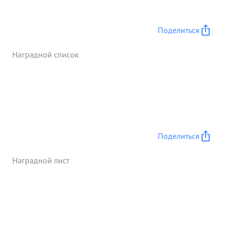
противнике. перед фронтом дивизии ...»
Поделиться
Наградной список
Поделиться
Наградной лист