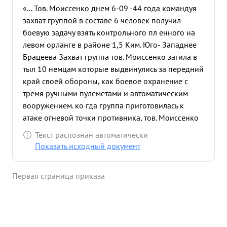
«... Тов. Моиссенко днем 6-09 -44 года командуя
захват группой в составе 6 человек получил
боевую задачу взять контрольного пл енного на
левом орланге в районе 1,5 Ким. Юго- Западнее
Брацеева Захват группа тов. Моиссенко загила в
тыл 10 немцам которые выдвинулись за передний
край своей обороны, как боевое охранение с
тремя ручными пулеметами и автоматическим
вооружением. ко гда группа приготовилась к
атаке огневой точки противника, тов. Моиссенко
первым подал команду и вперед. и лично сам
Текст распознан автоматически
смелым и решительным действием вовлек группу
Показать исходный документ
на выполнение задачи, забросал немцев
гранатами убил ух немцев взял ручный пулемет
Первая страница приказа
один круппоколиберный автомат и захватил
пленного унтер офицера, без потерь захват
группы Пленный унтер- офицер дал очень ценные
данные командованию о впереди стоящем