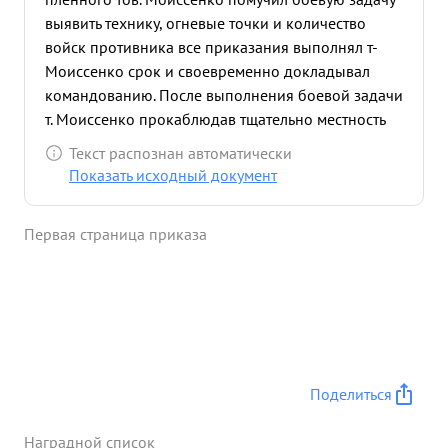
выявить технику, огневые точки и количество
войск противника все приказания выполнял т-
Моиссенко срок и своевременно докладывал
командованию. После выполнения боевой задачи
т. Моиссенко прокаблюдав тщательно местность
заметил группу немецких солдать около 40 челов,
Текст распознан автоматически
подал знак товарищам а сам с лева подполз в 20
Показать исходный документ
метр. к немцам, забросал их гранатами
автоматным огнем, навел на немцев панику, убил
Первая страница приказа
4х немцев захватил 3 немцев в плен, 4 автомата 1
ручной пулемет документы пр-ка. Пленные и
документы дали ценные сведения командованию
с противнике ...»
Поделиться
Наградной список