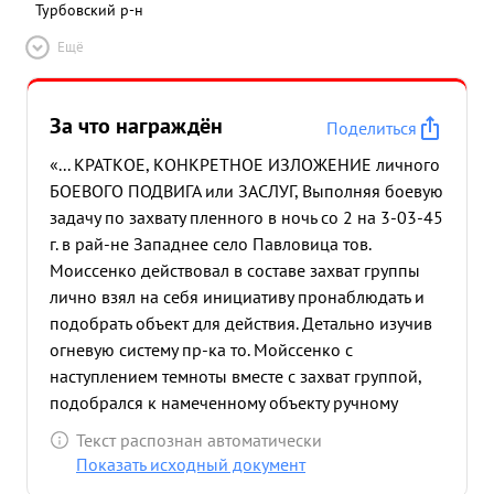
Турбовский р-н
Ещё
За что награждён
Поделиться
«... КРАТКОЕ, КОНКРЕТНОЕ ИЗЛОЖЕНИЕ личного
БОЕВОГО ПОДВИГА или ЗАСЛУГ, Выполняя боевую
задачу по захвату пленного в ночь со 2 на 3-03-45
г. в рай-не Западнее село Павловица тов.
Моиссенко действовал в составе захват группы
лично взял на себя инициативу пронаблюдать и
подобрать объект для действия. Детально изучив
огневую систему пр-ка то. Мойссенко с
наступлением темноты вместе с захват группой,
подобрался к намеченному объекту ручному
пулемету противника в ю- 15 метр. забросал его
Текст распознан автоматически
гранатами, чем самым вывел пулемет из строя,
Показать исходный документ
заскочил траншею противника, убил одного