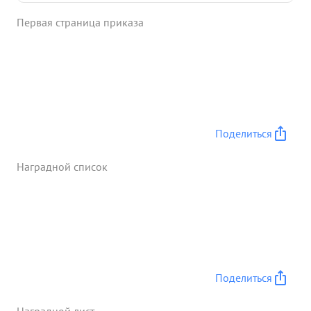
немца, захватил пленного ручной пулемет
Первая страница приказа
документы пр-ка Кроме того т- Моиссенко
заметил как немца обходили развед. группу с
фланга, он пополз им навстречу залег в овраг
подпустил немцев на 10-20 метр. открыл по ним
автоматный огонь, убил двух немцев захватил два
автомата и документы противника Пленный и
документы дали командованию очень ценные
Поделиться
сведения о противнике. мужеством решительность
по защите За ...»
Наградной список
Поделиться