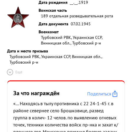
Дата рождения
__.__.1919
Воинская часть
189 отдельная разведывательная рота
Дата документа
07.02.1945
Военкомат
Турбовский РВК, Украинская ССР,
Винницкая обл., Турбовский р-н
Дата и место призыва
Турбовский РВК, Украинская ССР, Винницкая обл.,
Турбовский р-н
Ещё
За что награждён
Поделиться
«... Находясь в тылу противника с 22 24-1-45 г. в
районе севернее село Брошковице, развед
группа в колич- 12 челов. по выявлению огневых
точек, техники количества войск пр-нка и захат к/
пленного тов. Моиссенко помучил боевую задачу