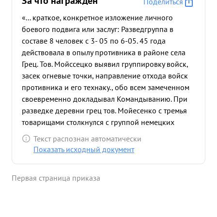
За что награждён
Поделиться
«... краткое, конкретное изложение личного
боевого подвига или заслуг: Разведгруппа в
составе 8 человек с 3- 05 по 6-05. 45 года
действовала в опылу противника в районе села
Грец. Тов. Мойссецко выявил группировку войск,
засек огневые точки, направление отхода войск
противника и его технаку., обо всем замеченном
своевременно докладывал Командыванию. При
разведке деревни грец тов. Мойесенко с тремья
товарищами столкнулся с группой немецких
войск около 20. чел. Товарищ Мойссенко смело и
Текст распознан автоматически
решительно вступил с немцами в бой, открыл с
Показать исходный документ
товарищами автоматный и гранатный огонь,
Немцы в панике разбежались, тов. Мойссенко
Первая страница приказа
заметки как два немца старались зайти с фланга
он незаметно подполз к немцам внезапно открыл
огонь, одного нему. у л а второго захватил в плен
...»