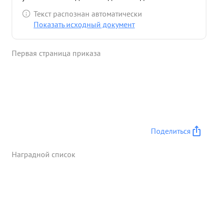
перемещениями сил противника он каждый раз
Текст распознан автоматически
докладывал точные цели которые огнем нашей
Показать исходный документ
артиллерии подавлялись и уничтожались. ...»
Первая страница приказа
Поделиться
Наградной список