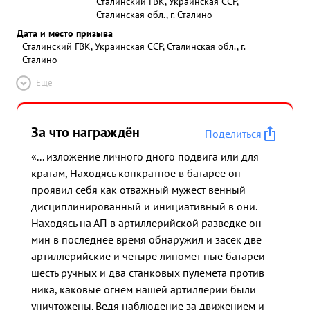
Сталинский ГВК, Украинская ССР,
Сталинская обл., г. Сталино
Дата и место призыва
Сталинский ГВК, Украинская ССР, Сталинская обл., г.
Сталино
Ещё
За что награждён
Поделиться
«... изложение личного дного подвига или для
кратам, Находясь конкратное в батарее он
проявил себя как отважный мужест венный
дисциплинированный и инициативный в они.
Находясь на АП в артиллерийской разведке он
мин в последнее время обнаружил и засек две
артиллерийские и четыре линомет ные батареи
шесть ручных и два станковых пулемета против
ника, каковые огнем нашей артиллерии были
уничтожены. Ведя наблюдение за движением и