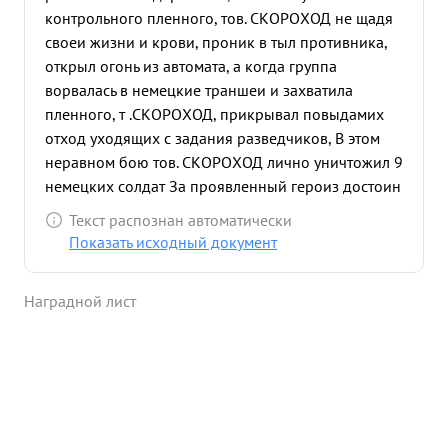
контрольного пленного, тов. СКОРОХОД не щадя
своеи жизни и крови, проник в тыл противника,
открыл огонь из автомата, а когда группа
ворвалась в немецкие траншеи и захватила
пленного, т .СКОРОХОД, прикрывал повыдамих
отход уходящих с задания разведчиков, В этом
неравном бою тов. СКОРОХОД лично уничтожил 9
немецких солдат За проявленный героиз достоин
Правительственной награды 4-й стр. ордена
Текст распознан автоматически
"КРАСНАЯ ЗВЕЗДА. ...»
Показать исходный документ
Наградной лист